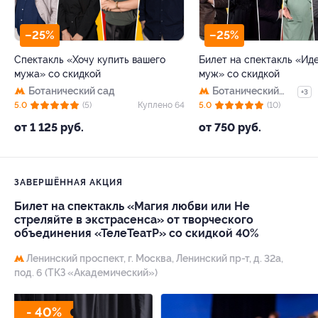
–25%
–25%
Спектакль «Хочу купить вашего
Билет на спектакль «Ид
мужа» со скидкой
муж» со скидкой
Ботанический сад
Ботанический
+3
сад
5.0
(5)
Куплено 64
5.0
(10)
от 1 125 руб.
от 750 руб.
ЗАВЕРШЁННАЯ АКЦИЯ
Билет на спектакль «Магия любви или Не
стреляйте в экстрасенса» от творческого
объединения «ТелеТеатР» со скидкой 40%
Ленинский проспект,
г. Москва, Ленинский пр-т, д. 32а,
под. 6 (ТКЗ «Академический»)
- 40%