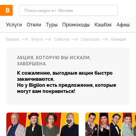
Услуги
Отели
Туры
Промокоды
Кэшбэк
Афиша 
Главная
Услуги
События
Спектакли
Комедия
АКЦИЯ, КОТОРУЮ ВЫ ИСКАЛИ,
ЗАВЕРШЕНА.
К сожалению, выгодные акции быстро
заканчиваются.
Но у Biglion есть предложения, которые
могут вам понравиться!