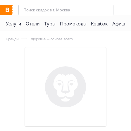
Услуги
Отели
Туры
Промокоды
Кэшбэк
Афиша 
Бренды
Здоровье — основа всего