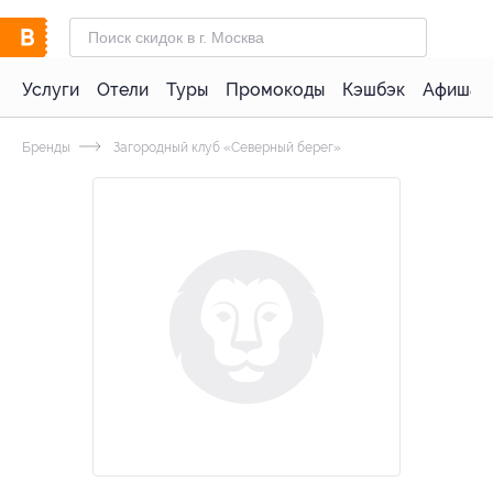
Услуги
Отели
Туры
Промокоды
Кэшбэк
Афиша 
Бренды
Загородный клуб «Северный берег»