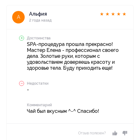
Альфия
★
★
★
★
★
А
2 года назад
Достоинства
SPA-процедура прошла прекрасно!
Мастер Елена - профессионал своего
дела. Золотые руки, которым с
удовольствием доверяешь красоту и
здоровье тела. Буду приходить еще!
Недостатки
-
Комментарий
Чай был вкусным ^-^ Спасибо!
Отзыв полезен?