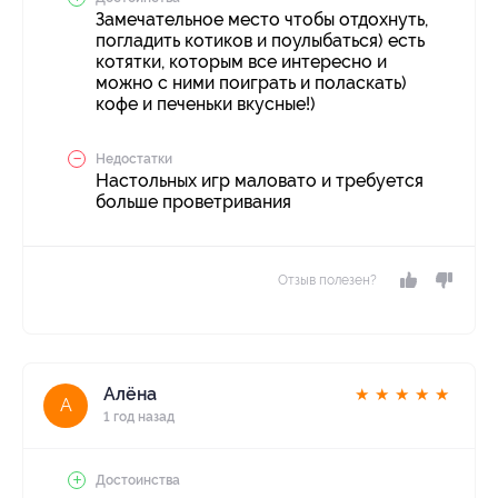
Замечательное место чтобы отдохнуть,
погладить котиков и поулыбаться) есть
котятки, которым все интересно и
можно с ними поиграть и поласкать)
кофе и печеньки вкусные!)
Недостатки
Настольных игр маловато и требуется
больше проветривания
Отзыв полезен?
Алёна
★
★
★
★
★
А
1 год назад
Достоинства