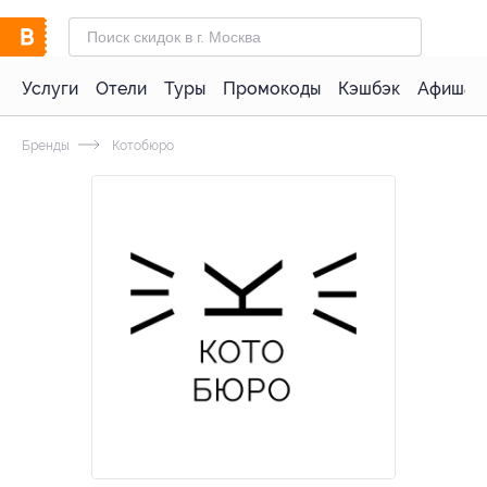
Услуги
Отели
Туры
Промокоды
Кэшбэк
Афиша 
Бренды
Котобюро