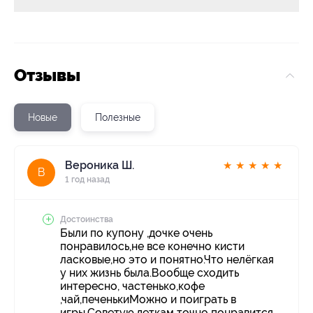
Отзывы
Новые
Полезные
Вероника Ш.
★
★
★
★
★
В
1 год назад
Достоинства
Были по купону ,дочке очень
понравилось,не все конечно кисти
ласковые,но это и понятно.Что нелёгкая
у них жизнь была.Вообще сходить
интересно, частенько,кофе
,чай,печенькиМожно и поиграть в
игры.Советую,деткам точно понравится.