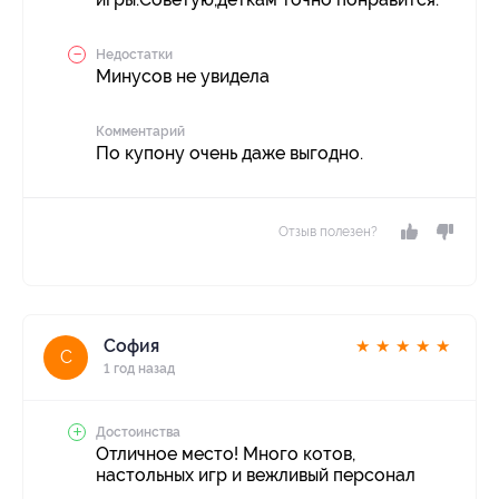
Недостатки
Минусов не увидела
Комментарий
По купону очень даже выгодно.
Отзыв полезен?
София
★
★
★
★
★
С
1 год назад
Достоинства
Отличное место! Много котов,
настольных игр и вежливый персонал