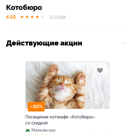
Котобюро
4.92
★
★
★
★
★
51
отзыв
Действующие акции
–50%
Посещение котокафе «Котобюро»
со скидкой
Маяковская