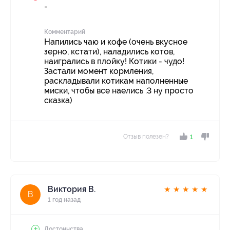
-
Комментарий
Напились чаю и кофе (очень вкусное
зерно, кстати), наладились котов,
наигрались в плойку! Котики - чудо!
Застали момент кормления,
раскладывали котикам наполненные
миски, чтобы все наелись :3 ну просто
сказка)
Отзыв полезен?
1
Виктория В.
★
★
★
★
★
В
1 год назад
Достоинства