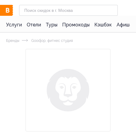
Услуги
Отели
Туры
Промокоды
Кэшбэк
Афиша 
Бренды
Goodjop, фитнес студия