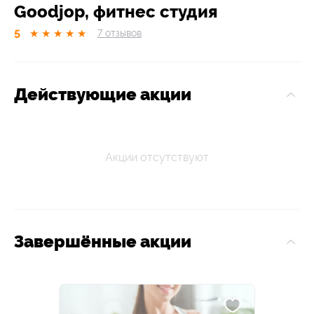
Goodjop, фитнес студия
5
★
★
★
★
★
7
отзывов
Действующие акции
Акции отсутствуют
Завершённые акции