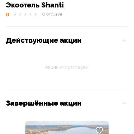
Экоотель Shanti
0
★
★
★
★
★
0
отзывов
Действующие акции
Акции отсутствуют
Завершённые акции