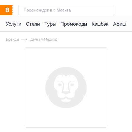
Услуги
Отели
Туры
Промокоды
Кэшбэк
Афиша 
Бренды
Дентал-Медикс