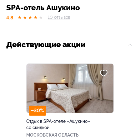
SPA-отель Ашукино
4.8
★
★
★
★
★
10
отзывов
Действующие акции
–30%
Отдых в SPA-отеле «Ашукино»
со скидкой
МОСКОВСКАЯ ОБЛАСТЬ