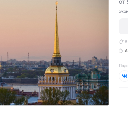
от 
Экон
8
А
Поде