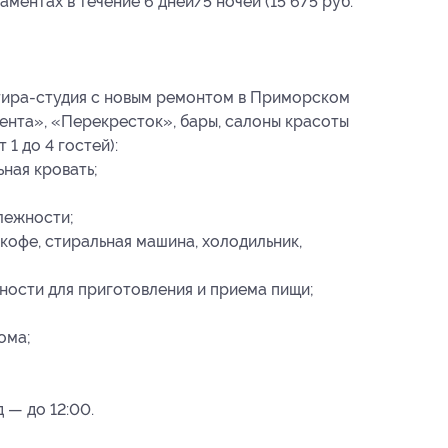
ментах в течение 6 дней/5 ночей (15 675 руб.
тира-студия с новым ремонтом в Приморском
ента», «Перекресток», бары, салоны красоты
 1 до 4 гостей):
ьная кровать;
лежности;
 кофе, стиральная машина, холодильник,
ности для приготовления и приема пищи;
ома;
д — до 12:00.