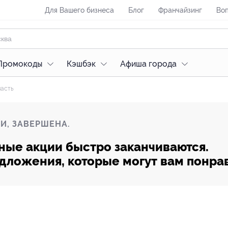
Для Вашего бизнеса
Блог
Франчайзинг
Воп
Промокоды
Кэшбэк
Афиша города
ласть
И, ЗАВЕРШЕНА.
ные акции быстро заканчиваются.
редложения, которые могут вам понра