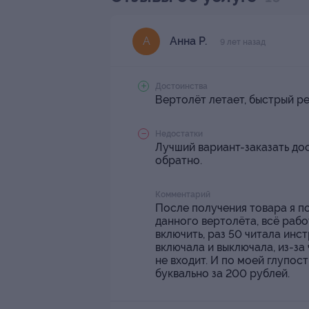
Анна Р.
А
9 лет назад
Достоинства
Вертолёт летает, быстрый ре
Недостатки
Лучший вариант-заказать дос
обратно.
Комментарий
После получения товара я п
данного вертолёта, всё рабо
включить, раз 50 читала инс
включала и выключала, из-за
не входит. И по моей глупос
буквально за 200 рублей.