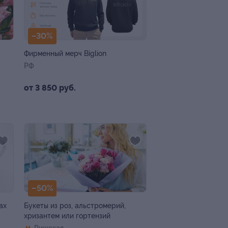
–30%
Фирменный мерч Biglion
РФ
от 3 850 руб.
–50%
ах
Букеты из роз, альстромерий,
хризантем или гортензий