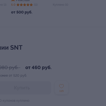
Рижская
но 13
5.0
(11)
Куплено 10
от 500 руб.
нии SNT
980 руб.
от 460 руб.
омия от 520 руб.
Купить
115
0 купонов куплено