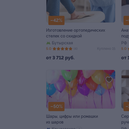
–42%
–
Изготовление ортопедических
Ана
стелек со скидкой
под
Бутырская
РФ
5.0
(4)
Куплено 15
5.0
от 3 712 руб.
от 
–50%
–
Шары, цифры или ромашки
Сер
из шаров
руч