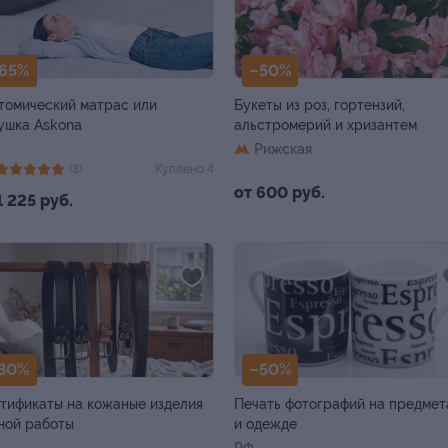
65%
–50%
томический матрас или
Букеты из роз, гортензий,
ушка Askona
альстромерий и хризантем
Рижская
(3)
Куплено 4
от 600 руб.
1 225 руб.
30%
–50%
тификаты на кожаные изделия
Печать фотографий на предмет
ной работы
и одежде