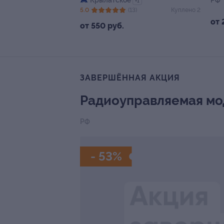
Крылатское
РФ
+1
5.0
(13)
Куплено 2
от 
от 550 руб.
ЗАВЕРШЁННАЯ АКЦИЯ
Радиоуправляемая мод
РФ
- 53%