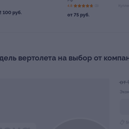
РФ
4.8
(3)
Купле
2 100 руб.
от 75 руб.
ель вертолета на выбор от компа
от 
Экон
5