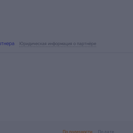
ртнера
Юридическая информация о партнёре
-77-
По полезности
По дате