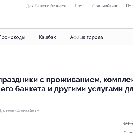
Для Вашего бизнеса
Блог
Франчайзинг
Воп
Промокоды
Кэшбэк
Афиша города
праздники с проживанием, компле
го банкета и другими услугами дл
49, отель «Элизабет»
от 