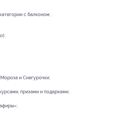
категории с балконом;
о);
Мороза и Снегурочки;
курсами, призами и подарками;
афиры»;