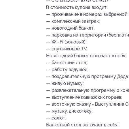
— с 04.01.2017 по 07.01.2017.
В стоимость купона входит:
— проживание в номерах выбранной 
— комплексный завтрак;
— новогодний банкет;
— парковка на территории (бесплатн
— Wi-Fi (зоновый);
— спутниковое TV.
Новогодний банкет включает в себя:
— банкетный стол;
— работу ведущей,
— поздравительную программу Деда 
— живую музыку;
— развлекательную программу с кон
— выступление кавказских горцев;
— восточную сказку «Выступление С
— музыку, дискотеку;
— салют.
Банкетный стол включает в себя: