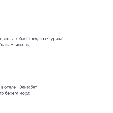
е, люля-кебаб (говядина/курица);
ибы шампиньоны;
.
в отеле «Элизабет»:
го берега моря;