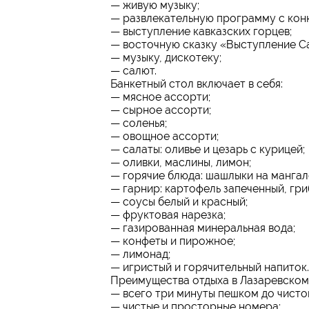
— живую музыку;
— развлекательную программу с конк
— выступление кавказских горцев;
— восточную сказку «Выступление С
— музыку, дискотеку;
— салют.
Банкетный стол включает в себя:
— мясное ассорти;
— сырное ассорти;
— соленья;
— овощное ассорти;
— салаты: оливье и цезарь с курицей;
— оливки, маслины, лимон;
— горячие блюда: шашлыки на мангале
— гарнир: картофель запеченный, гр
— соусы белый и красный;
— фруктовая нарезка;
— газированная минеральная вода;
— конфеты и пирожное;
— лимонад;
— игристый и горячительный напиток.
Преимущества отдыха в Лазаревском 
— всего три минуты пешком до чисто
— чистые и просторные номера;