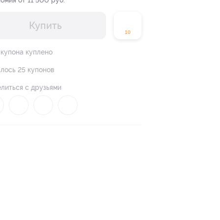
омия от 11 500 руб.
Купить
10
 купона куплено
лось 25 купонов
литься с друзьями