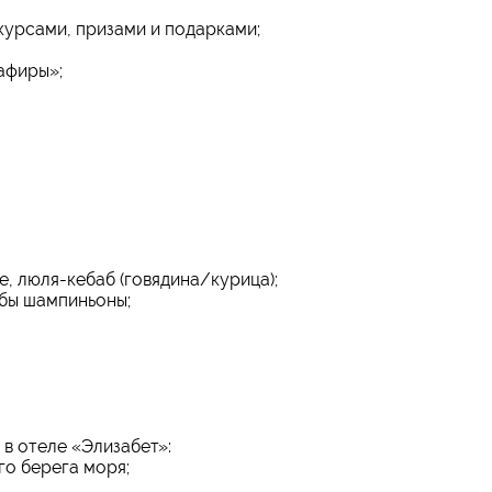
урсами, призами и подарками;
афиры»;
, люля-кебаб (говядина/курица);
ибы шампиньоны;
в отеле «Элизабет»:
го берега моря;