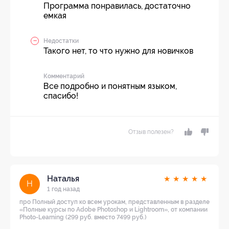
Программа понравилась, достаточно
емкая
Недостатки
Такого нет, то что нужно для новичков
Комментарий
Все подробно и понятным языком,
спасибо!
Отзыв полезен?
Наталья
★
★
★
★
★
Н
1 год назад
про Полный доступ ко всем урокам, представленным в разделе
«Полные курсы по Adobe Photoshop и Lightroom», от компании
Photo-Learning (299 руб. вместо 7499 руб.)