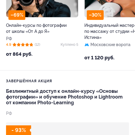
–69%
–30%
Онлайн-курсы по фотографии
Индивидуальный мастер
от школы «От А до Я»
по массажу от студии «
Истина»
РФ
Московские ворота
4.9
(12)
Куплено 5
от 864 руб.
от 1 120 руб.
ЗАВЕРШЁННАЯ АКЦИЯ
Безлимитный доступ к онлайн-курсу «Основы
фотографии» и обучение Photoshop и Lightroom
от компании Photo-Learning
РФ
- 93%