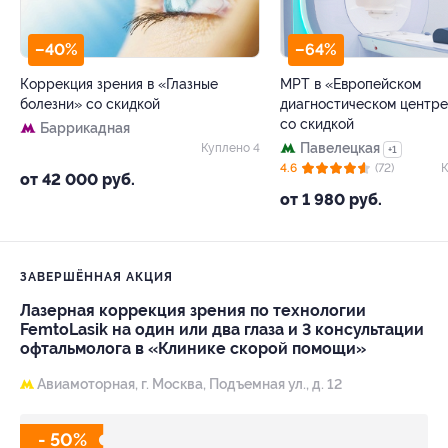
–40%
–64%
Коррекция зрения в «Глазные
МРТ в «Европейском
болезни» со скидкой
диагностическом центр
со скидкой
Баррикадная
Павелецкая
Куплено 4
+1
4.6
(72)
К
от 42 000 руб.
от 1 980 руб.
ЗАВЕРШЁННАЯ АКЦИЯ
Лазерная коррекция зрения по технологии
FemtoLasik на один или два глаза и 3 консультации
офтальмолога в «Клинике скорой помощи»
Авиамоторная,
г. Москва, Подъемная ул., д. 12
- 50%