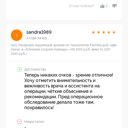
Отзыв полезен?
1
sandra1989
★
★
★
★
★
s
4 года назад
про Лазерная коррекция зрения по технологии FemtoLasik (два
глаза) в «Клинике скорой помощи» (49 000 руб. вместо 100
000 руб.)
Достоинства
Теперь никаких очков - зрение отличное!
Хочу отметить внимательность и
вежливость врача и ассистента на
операции, чёткие объяснения и
рекомендации. Пред операционное
обследование делала тоже там,
понравилось!
Недостатки
-