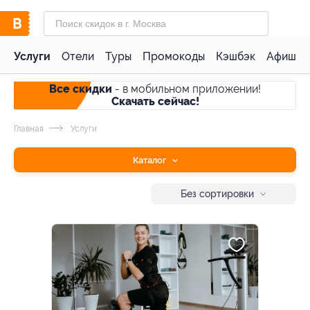
Услуги
Отели
Туры
Промокоды
Кэшбэк
Афиша 
Все скидки
- в мобильном приложении!
Скачать сейчас!
Главная
Услуги
Каталог
Без сортировки