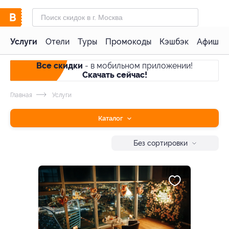
Услуги
Отели
Туры
Промокоды
Кэшбэк
Афиша 
Все скидки
- в мобильном приложении!
Скачать сейчас!
Главная
Услуги
Каталог
Без сортировки