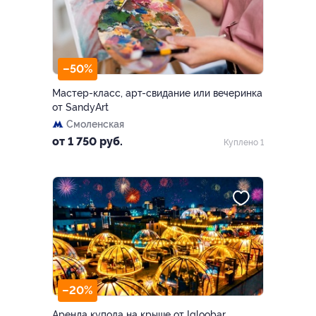
–50%
Мастер-класс, арт-свидание или вечеринка
от SandyArt
Смоленская
от 1 750 руб.
Куплено 1
–20%
Аренда купола на крыше от Igloobar