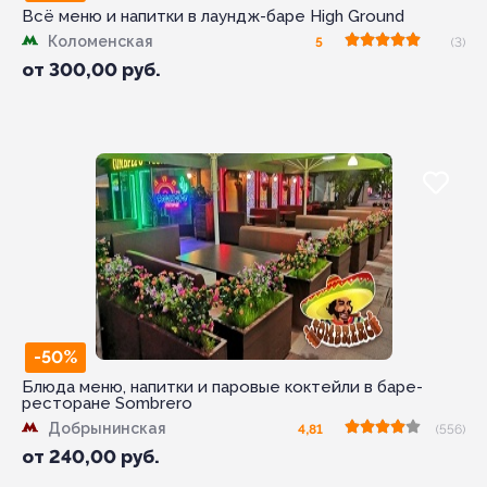
Всё меню и напитки в лаундж-баре High Ground
Коломенская
5
(3)
от
300,00
руб.
-50%
Блюда меню, напитки и паровые коктейли в баре-
ресторане Sombrero
Добрынинская
4,81
(556)
от
240,00
руб.