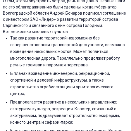
О том, чтобы обустроить остров, речь шла давно. Первые шаги
по его облагораживанию были сделаны, когда губернатор
Волгоградской области Андрей Бочаров подписал соглашение
с инвестором ЗАО «Лидер» о развитии территорий острова
Сарпинского и связанного с ним острова Голодный.
Вот несколько ключевых пунктов:
Так как развитие территорий невозможно без
совершенствования транспортной доступности, возможно
возведение нескольких мостов. Может появиться
многополосная дорога. Параллельно продолжат работу
речные трамваи и паромная переправа;
В планах возведение инженерной, рекреационной,
спортивной и деловой инфраструктуры, а также
строительство агробиостанции и орнитологического
центра;
Предполагается развитие в нескольких направлениях:
экотуризм, культура, рекреация. Кластер, связанный с
экотуризмом, подразумевает строительство экофермы,
конного центра и сафари-парка;
Еще в планах создание детского лагеря «Артек на Волге».