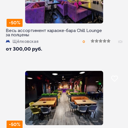
-50%
Веcь ассортимент караоке-бара Chill Lounge
за полцены
Щёлковская
0
(0)
от
300,00
руб.
-50%