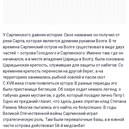
У Сарпинского давняя история. Свое название он получил от
реки Сарпа, которая является древним рукавом Волги. В те
времена Сарпинский остров на Волге существовал в виде двух
частей – острова Голодного и Сарпинского. Именно там, где он
начинался, и в месте впадения Царицы в Волгу, была основана
Царицынская крепость, служившая для защиты от набегов. Со
временем крепость перенесли на другой берег, а на
территориях занимались рыбной ловлей и пасли скот.
С XVIII века стали появляться хутора. В разные периоды это
было пристанище беглецов. Об озере ходит немало легенд: о
табунах диких мустангов, о дубе, который посадил лично Петр I.
Одно из преданий гласит, что здесь даже спрятан клад Степана
Разина. Многие пытались его найти, но безуспешно. В годы
Великой Отечественной войны Сарпинский играл
стратегическую роль. Там были перевалочные базы, а в южной
части острова действовал 58-й медсанбат.