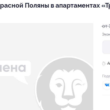
Красной Поляны в апартаментах «
от 
Экон
А
Поде