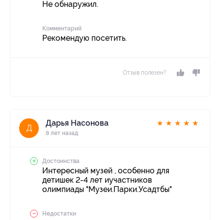
Не обнаружил.
Комментарий
Рекомендую посетить.
Отзыв полезен?
Дарья Насонова
★
★
★
★
★
Д
8 лет назад
Достоинства
Интересный музей , особенно для
детишек 2-4 лет иучастников
олимпиады "Музеи.Парки.Усадтбы"
Недостатки