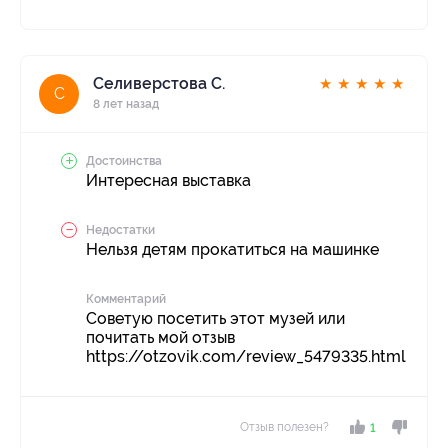
Селиверстова С.
★
★
★
★
★
С
8 лет назад
Достоинства
Интересная выставка
Недостатки
Нельзя детям прокатиться на машинке
Комментарий
Советую посетить этот музей или
почитать мой отзыв
https://otzovik.com/review_5479335.html
Отзыв полезен?
1