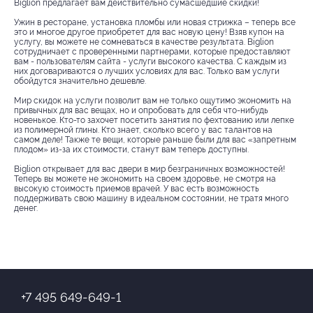
Biglion предлагает вам действительно сумасшедшие скидки!
Ужин в ресторане, установка пломбы или новая стрижка – теперь все
это и многое другое приобретет для вас новую цену! Взяв купон на
услугу, вы можете не сомневаться в качестве результата. Biglion
сотрудничает с проверенными партнерами, которые предоставляют
вам - пользователям сайта - услуги высокого качества. С каждым из
них договариваются о лучших условиях для вас. Только вам услуги
обойдутся значительно дешевле.
Мир скидок на услуги позволит вам не только ощутимо экономить на
привычных для вас вещах, но и опробовать для себя что-нибудь
новенькое. Кто-то захочет посетить занятия по фехтованию или лепке
из полимерной глины. Кто знает, сколько всего у вас талантов на
самом деле! Также те вещи, которые раньше были для вас «запретным
плодом» из-за их стоимости, станут вам теперь доступны.
Biglion открывает для вас двери в мир безграничных возможностей!
Теперь вы можете не экономить на своем здоровье, не смотря на
высокую стоимость приемов врачей. У вас есть возможность
поддерживать свою машину в идеальном состоянии, не тратя много
денег.
+7 495 649-649-1