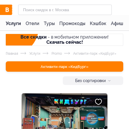
Услуги
Отели
Туры
Промокоды
Кэшбэк
Афиша 
Все скидки
- в мобильном приложении!
Скачать сейчас!
Главная
Услуги
Promo
Активити-парк «КидБург»
Активити-парк «КидБург»
Без сортировки