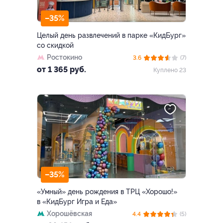
–35%
Целый день развлечений в парке «КидБург»
со скидкой
Ростокино
3.6
(7)
от 1 365 руб.
Куплено 23
–35%
«Умный» день рождения в ТРЦ «Хорошо!»
в «КидБург Игра и Еда»
Хорошёвская
4.4
(5)