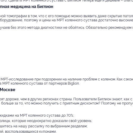
ого, сделать МРТ коленного сустава с Биглион теперь еще и дешевле – благ
упная медицина на Биглион
ой томографии в том, что с его помощью можно выявить даже скрытые патол
борудование, поэтому и цены на МРТ коленного сустава достаточно высокие
учаев без этого метода диагностики не обойтись. Обязательно рекомендуем
 МРТ-исследование при подозрении на наличие проблем с коленом. Как сэк
 МРТ коленного сустава от партнеров Biglion.
 Москве
ят дороже, чем в других регионах страны. Пользователи Биглион знают, как с
 больше за то, что можно получить с приятным дисконтом? Поэтому не пропу
кидками на МРТ коленного сустава до 70%;
олицы, которые неоднократно доказали свой уровень;
пишитесь на нашу рассылку по выбранным разделам;
ей, воспользовавшихся купонами.