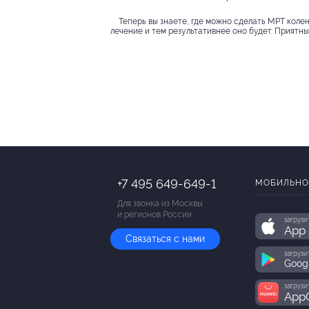
Теперь вы знаете, где можно сделать МРТ коле
лечение и тем результативнее оно будет. Приятн
+7 495 649-649-1
МОБИЛЬНО
Для звонка из Москвы
и регионов России
загрузи
App 
Связаться с нами
загрузи
Goog
загрузи
AppG