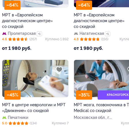
–64%
–64%
МРТ в «Европейском
МРТ в «Европейском
диагностическом центре»
диагностическом центре»
со скидкой
со скидкой
Пролетарская
Нагатинская
+1
+1
4.6
(267)
Куплено 1 892
4.8
(156)
Купле
от 1 980 руб.
от 1 980 руб.
–45%
–35%
КРАСНОГОРСК
МРТ в центре неврологии и МРТ
МРТ мозга, позвоночника в 
«Движение» со скидкой
Medical со скидкой
Печатники
Московская обл., г.
Красногорск, Ново-
5.0
(134)
Куплено 7
Купл
Никольская ул., д. 52