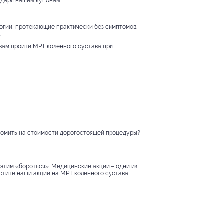
одаря нашим купонам.
огии, протекающие практически без симптомов.
.
 вам пройти МРТ коленного сустава при
ономить на стоимости дорогостоящей процедуры?
 этим «бороться». Медицинские акции – одни из
стите наши акции на МРТ коленного сустава.