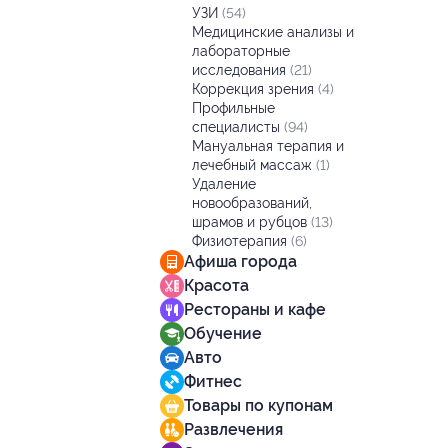
УЗИ
(54)
Медицинские анализы и
лабораторные
исследования
(21)
Коррекция зрения
(4)
Профильные
специалисты
(94)
Мануальная терапия и
лечебный массаж
(1)
Удаление
новообразований,
шрамов и рубцов
(13)
Физиотерапия
(6)
Афиша города
Красота
Рестораны и кафе
Обучение
Авто
Фитнес
Товары по купонам
Развлечения