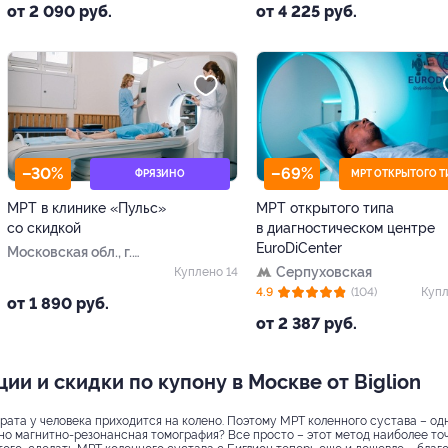
от 2 090 руб.
от 4 225 руб.
–30%
–69%
ФРЯЗИНО
МРТ ОТКРЫТОГО Т
МРТ в клинике «Пульс»
МРТ открытого типа
со скидкой
в диагностическом центре
EuroDiCenter
Московская обл., г.
Фрязино, ул.
Серпуховская
Куплено 14
Московская, д. 7, стр. 15
4.9
(104)
Купл
от 1 890 руб.
от 2 387 руб.
ии и скидки по купону в Москве от Biglion
рата у человека приходится на колено. Поэтому МРТ коленного сустава – од
о магнитно-резонансная томография? Все просто – этот метод наиболее точ