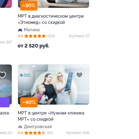
–30%
МРТ в диагностическом центре
«Этиомед» со скидкой
Митино
4.9
(122)
Куплено 27
но 367
от 2 520 руб.
–40%
Taora
МРТ в центре «Нужная клиника
МРТ» со скидкой
Дмитровская
ено 20
4.4
(51)
Куплено 306