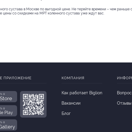
нного сустава в Москве по выгодной цене. Не теряйте времени – чем раньше
ые цены со скидками на МРТ коленного сустава уже ждут вас.
Е ПРИЛОЖЕНИЕ
КОМПАНИЯ
ИНФОР
Как работает Biglion
Вопрос
ть в
Store
Вакансии
Отзывы
ть в
le Play
Блог
ть в
allery