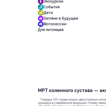
Экскурсии
События
Дети
Загляни в будущее
Фотосессии
Для питомцев
МРТ коленного сустава — акц
Порядка 70% травм опорно-двигательного аппа
процедур в современной медицине. Почему именн