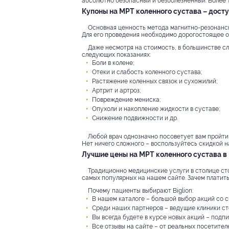
абсолютно безопасный и безболезненный. Более т
Купоны на МРТ коленного сустава – дост
Основная ценность метода магнитно-резонансн
Для его проведения необходимо дорогостоящее о
Даже несмотря на стоимость, в большинстве сл
следующих показаниях:
Боли в колене;
Отеки и слабость коленного сустава;
Растяжение коленных связок и сухожилий;
Артрит и артроз;
Повреждение мениска;
Опухоли и накопление жидкости в суставе;
Снижение подвижности и др.
Любой врач однозначно посоветует вам пройти
Нет ничего сложного – воспользуйтесь скидкой на
Лучшие цены на МРТ коленного сустава в
Традиционно медицинские услуги в столице сто
самых популярных на нашем сайте. Зачем платить
Почему пациенты выбирают Biglion:
В нашем каталоге – большой выбор акций со с
Среди наших партнеров – ведущие клиники ст
Вы всегда будете в курсе новых акций – под
Все отзывы на сайте – от реальных посетител