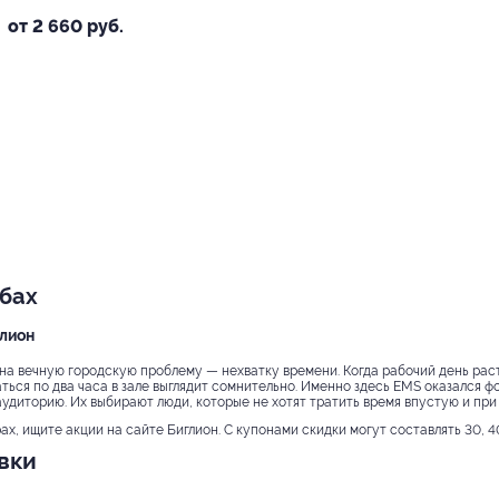
от 2 660 руб.
убах
глион
на вечную городскую проблему — нехватку времени. Когда рабочий день растя
аться по два часа в зале выглядит сомнительно. Именно здесь EMS оказался
удиторию. Их выбирают люди, которые не хотят тратить время впустую и при 
х, ищите акции на сайте Биглион. С купонами скидки могут составлять 30, 4
вки