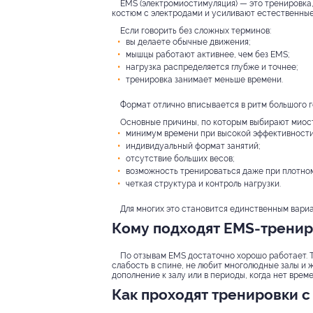
EMS (электромиостимуляция) — это тренировка
костюм с электродами и усиливают естественны
Если говорить без сложных терминов:
вы делаете обычные движения;
мышцы работают активнее, чем без EMS;
нагрузка распределяется глубже и точнее;
тренировка занимает меньше времени.
Формат отлично вписывается в ритм большого г
Основные причины, по которым выбирают миос
минимум времени при высокой эффективности
индивидуальный формат занятий;
отсутствие больших весов;
возможность тренироваться даже при плотном
четкая структура и контроль нагрузки.
Для многих это становится единственным вариа
Кому подходят EMS-тренир
По отзывам EMS достаточно хорошо работает. Т
слабость в спине, не любит многолюдные залы и 
дополнение к залу или в периоды, когда нет врем
Как проходят тренировки 