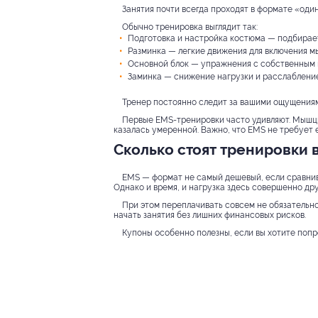
Занятия почти всегда проходят в формате «один
Обычно тренировка выглядит так:
Подготовка и настройка костюма — подбирает
Разминка — легкие движения для включения м
Основной блок — упражнения с собственным 
Заминка — снижение нагрузки и расслабление
Тренер постоянно следит за вашими ощущениям
Первые EMS-тренировки часто удивляют. Мышцы
казалась умеренной. Важно, что EMS не требует 
Сколько стоят тренировки 
EMS — формат не самый дешевый, если сравнив
Однако и время, и нагрузка здесь совершенно дру
При этом переплачивать совсем не обязательно
начать занятия без лишних финансовых рисков.
Купоны особенно полезны, если вы хотите попр