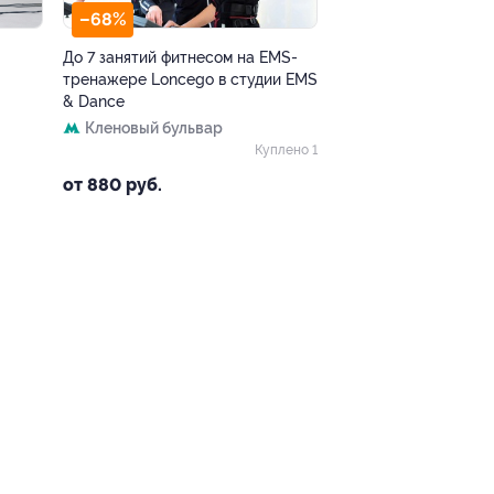
–68%
До 7 занятий фитнесом на EMS-
тренажере Loncego в студии EMS
& Dance
Кленовый бульвар
Куплено 1
от 880 руб.