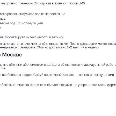
 на один» с тренером. Это один из ключевых плюсов EMS.
ся уровень импульсов под ваше состояние.
ышц.
весом под EMS-стимуляцией.
.
и, корректирует интенсивность и технику.
 включаются иначе, чем на обычных занятиях. После тренировки может появи
ежедневных тренировок. Обычно достаточно 1–2 занятий в неделю.
в Москве
ать с обычным абонементом в зал. Цена объясняется индивидуальной работо
гие.
, особенно на старте. Самый практичный вариант — пользоваться купонами н
обовать заниматься впервые, выбираете студию, не уверены, что такой форм