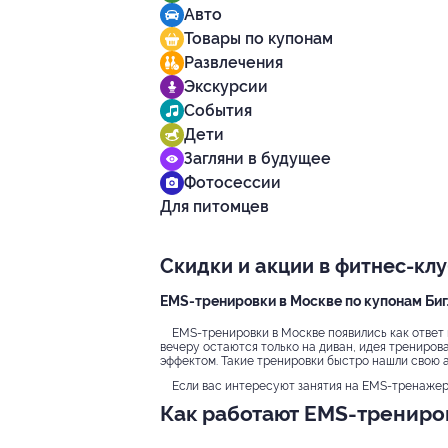
Авто
Товары по купонам
Развлечения
Экскурсии
События
Дети
Загляни в будущее
Фотосессии
Для питомцев
Скидки и акции в фитнес-кл
EMS-тренировки в Москве по купонам Би
EMS-тренировки в Москве появились как ответ 
вечеру остаются только на диван, идея трениров
эффектом. Такие тренировки быстро нашли свою а
Если вас интересуют занятия на EMS-тренажера
Как работают EMS-трениро