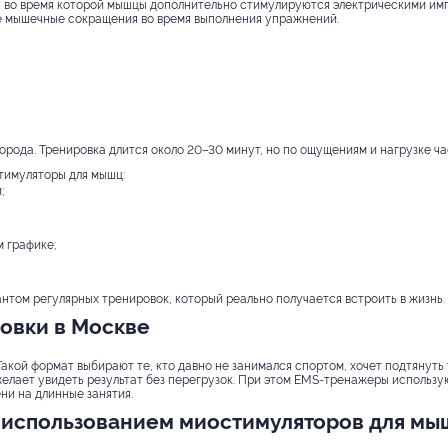
, во время которой мышцы дополнительно стимулируются электрическими им
е мышечные сокращения во время выполнения упражнений.
орода. Тренировка длится около 20–30 минут, но по ощущениям и нагрузке ча
тимуляторы для мышц:
;
 графике;
нтом регулярных тренировок, который реально получается встроить в жизнь.
овки в Москве
акой формат выбирают те, кто давно не занимался спортом, хочет подтянуть 
желает увидеть результат без перегрузок. При этом EMS-тренажеры использую
ени на длинные занятия.
с использованием миостимуляторов для мы