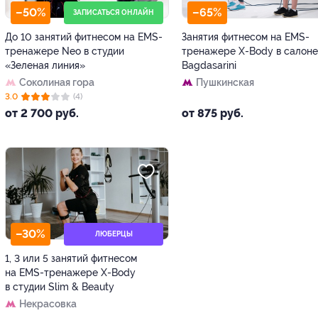
–50%
–65%
ЗАПИСАТЬСЯ ОНЛАЙН
До 10 занятий фитнесом на EMS-
Занятия фитнесом на EMS-
тренажере Neo в студии
тренажере X-Body в салоне
«Зеленая линия»
Bagdasarini
Соколиная гора
Пушкинская
3.0
(4)
от 2 700 руб.
от 875 руб.
–30%
ЛЮБЕРЦЫ
1, 3 или 5 занятий фитнесом
на EMS-тренажере X-Body
в студии Slim & Beauty
Некрасовка