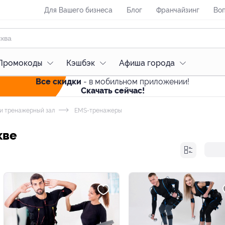
Для Вашего бизнеса
Блог
Франчайзинг
Воп
Промокоды
Кэшбэк
Афиша города
Все скидки
- в мобильном приложении!
Скачать сейчас!
и тренажерный зал
EMS-тренажеры
кве