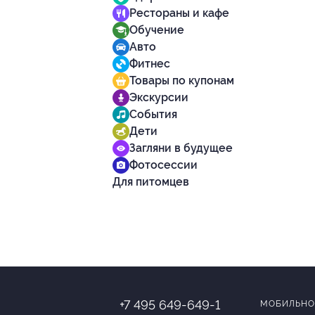
Рестораны и кафе
Обучение
Авто
Фитнес
Товары по купонам
Экскурсии
События
Дети
Загляни в будущее
Фотосессии
Для питомцев
+7 495 649-649-1
МОБИЛЬНО