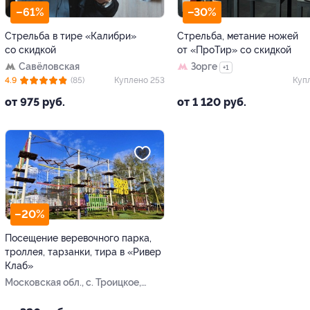
–61%
–30%
Стрельба в тире «Калибри»
Стрельба, метание ножей
со скидкой
от «ПроТир» со скидкой
Савёловская
Зорге
+1
4.9
(85)
Куплено 253
Куп
от 975 руб.
от 1 120 руб.
–20%
Посещение веревочного парка,
троллея, тарзанки, тира в «Ривер
Клаб»
Московская обл., с. Троицкое,
Святотроицкая ул., вл. 7