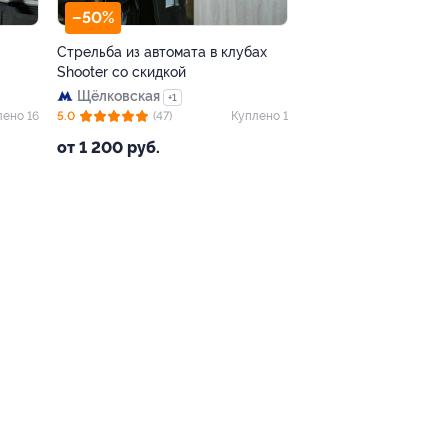
–50%
Стрельба из автомата в клубах
Shooter со скидкой
Щёлковская
+1
лено 16
5.0
(47)
Куплено 1
от 1 200 руб.