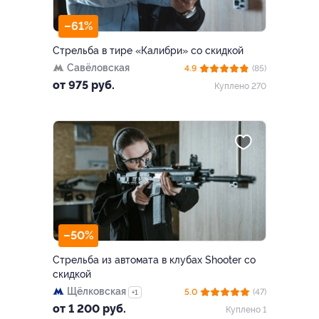
–61%
Стрельба в тире «Калибри» со скидкой
Савёловская
4.9
(85)
от 975 руб.
Куплено 270
–50%
Стрельба из автомата в клубах Shooter со
скидкой
Щёлковская
5.0
(47)
+1
от 1 200 руб.
Куплено 1