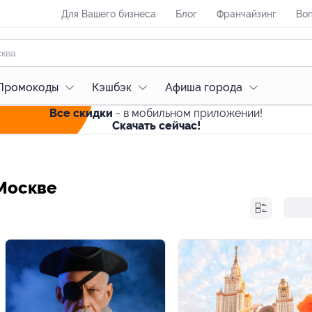
Для Вашего бизнеса
Блог
Франчайзинг
Воп
Промокоды
Кэшбэк
Афиша города
Все скидки
- в мобильном приложении!
Скачать сейчас!
Москве