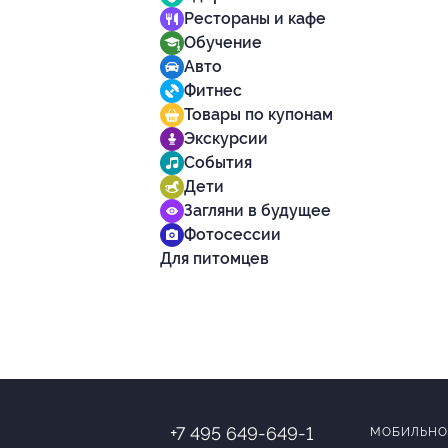
Рестораны и кафе
Обучение
Авто
Фитнес
Товары по купонам
Экскурсии
События
Дети
Загляни в будущее
Фотосессии
Для питомцев
+7 495 649-649-1
МОБИЛЬНО