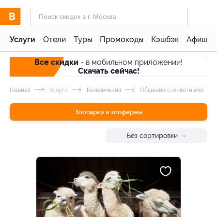
Услуги
Отели
Туры
Промокоды
Кэшбэк
Афиша 
Все скидки
- в мобильном приложении!
Скачать сейчас!
Главная
Услуги
Развлечения
Общение с животными
Зоопарки и зоофермы
Без сортировки