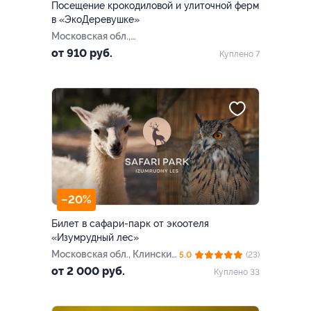
Посещение крокодиловой и улиточной ферм
в «ЭкоДеревушке»
Московская обл.,
Коломенский г.о., с.
от 910 руб.
Куплено 7
Парфентьево
–20%
Билет в сафари-парк от экоотеля
«Изумрудный лес»
Московская обл., Клинский
5.0
(23)
р-н, вблизи пос. Нарынка,
от 2 000 руб.
Куплено 33
вл. «Изумрудный лес»