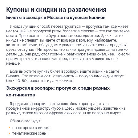
Купоны и скидки на развлечения
Билеты в зоопарк в Москве по купонам Биглион
Иногда лучший способ перезагрузиться — прогулка там, где живет
настоящий, не городской ритм. Зоопарк в Москве — это как раз такое
место. Приезжаете — и будто немного замедляетесь. Здесь никто
никуда не спешит, вы идете от вольера к вольеру, наблюдаете,
читаете таблички, обсуждаете увиденное. И постепенно городская
суета отступает. Интересно, что такие прогулки нравятся не только
детям. Да, они радуются громче и реагируют эмоциональнее. Но если
присмотреться, взрослые часто задерживаются у животных не
меньше.
Если вы хотите купить билет в зоопарк, ищите акции на сайте
Биглион. Это возможность сэкономить — по купонам скидки могут
быть 40, 50 процентов и даже больше.
Экскурсия в зоопарк: прогулка среди разных
континентов
Городские зоопарки — это масштабные пространства с
продуманной инфраструктурой. Здесь можно увидеть животных из
разных уголков мира: от африканских саванн до северных широт.
Обычно вас ждут:
просторные вольеры;
тематические зоны;