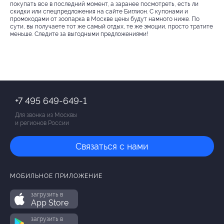
покупать все в последний момент, а заранее посмотреть, есть ли
скидки или спецпредложения на сайте Биглион. С купонами и
промокодами от зоопарка в Москве цены будут намного ниже. По
сути, вы получаете тот же самый отдых, те же эмоции, просто тратите
меньше. Следите за выгодными предложениями!
+7 495 649-649-1
Для звонка из Москвы
и регионов России
Связаться с нами
МОБИЛЬНОЕ ПРИЛОЖЕНИЕ
загрузить в
App Store
загрузить в