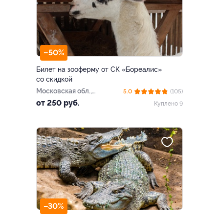
–50%
Билет на зооферму от СК «Бореалис»
со скидкой
Московская обл.,
5.0
(105)
Ступинский р-н, питомник
от 250 руб.
Куплено 9
хаски «Бореалис» (база
отдыха «Лесное озеро»)
–30%