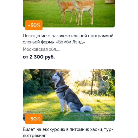
–50%
Посещение с развлекательной программой
оленьей фермы «Бэмби Лэнд»
Московская обл.,
Волоколамский р-н, СНТ
от 2 300 руб.
Тихая Горка (80 км по Новой
Риге)
–50%
Билет на экскурсию в питомник хаски, тур-
догтрекинг