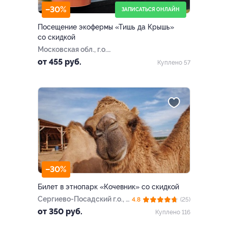
–30%
ЗАПИСАТЬСЯ ОНЛАЙН
Посещение экофермы «Тишь да Крышь»
со скидкой
Московская обл., г.о.
Лотошино, дер. Шилово
от 455 руб.
Куплено 57
–30%
Билет в этнопарк «Кочевник» со скидкой
Сергиево-Посадский г.о., с.
4.8
(25)
Морозово, д. 2
от 350 руб.
Куплено 116