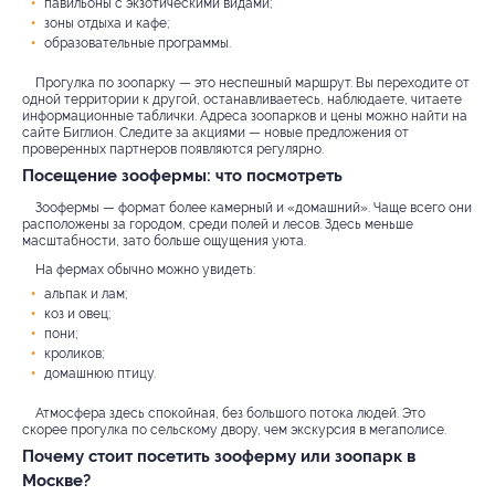
павильоны с экзотическими видами;
зоны отдыха и кафе;
образовательные программы.
Прогулка по зоопарку — это неспешный маршрут. Вы переходите от
одной территории к другой, останавливаетесь, наблюдаете, читаете
информационные таблички. Адреса зоопарков и цены можно найти на
сайте Биглион. Следите за акциями — новые предложения от
проверенных партнеров появляются регулярно.
Посещение зоофермы: что посмотреть
Зоофермы — формат более камерный и «домашний». Чаще всего они
расположены за городом, среди полей и лесов. Здесь меньше
масштабности, зато больше ощущения уюта.
На фермах обычно можно увидеть:
альпак и лам;
коз и овец;
пони;
кроликов;
домашнюю птицу.
Атмосфера здесь спокойная, без большого потока людей. Это
скорее прогулка по сельскому двору, чем экскурсия в мегаполисе.
Почему стоит посетить зооферму или зоопарк в
Москве?