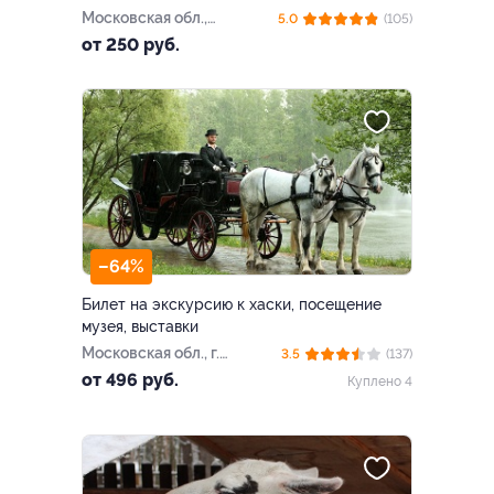
Московская обл.,
5.0
(105)
Ступинский р-н, ст.
от 250 руб.
«Ступино»
–64%
Билет на экскурсию к хаски, посещение
музея, выставки
Московская обл., г.
3.5
(137)
Дзержинский, ул. Лесная,
от 496 руб.
Куплено 4
д. 38