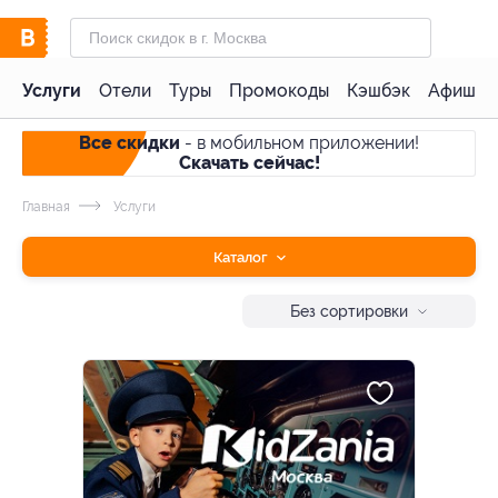
Услуги
Отели
Туры
Промокоды
Кэшбэк
Афиша 
Все скидки
- в мобильном приложении!
Скачать сейчас!
Главная
Услуги
Каталог
Без сортировки