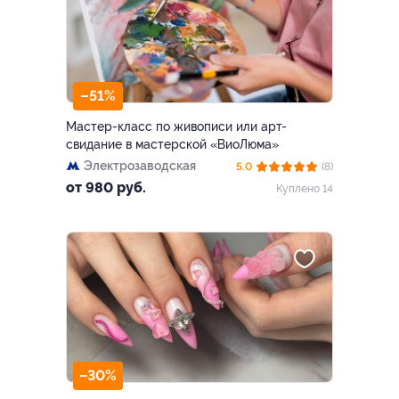
–51%
Мастер-класс по живописи или арт-
свидание в мастерской «ВиоЛюма»
Электрозаводская
5.0
(8)
от 980 руб.
Куплено 14
–30%