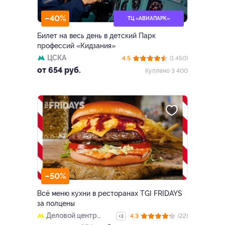
–40%
ТЦ «АВИАПАРК»
Билет на весь день в детский Парк
профессий «Кидзания»
ЦСКА
4.5
(1 450)
от 654 руб.
Куплено 3 400
–50%
Всё меню кухни в ресторанах TGI FRIDAYS
за полцены
Деловой центр
4.3
(22)
+3