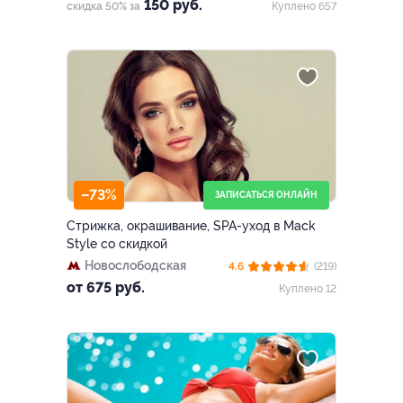
(закрыт)
150 руб.
скидка 50% за
Куплено 657
–73%
ЗАПИСАТЬСЯ ОНЛАЙН
Стрижка, окрашивание, SPA-уход в Mack
Style со скидкой
Новослободская
4.6
(219)
от 675 руб.
Куплено 12