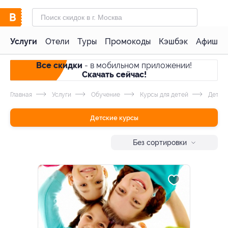
Услуги
Отели
Туры
Промокоды
Кэшбэк
Афиша 
Все скидки
- в мобильном приложении!
Скачать сейчас!
Главная
Услуги
Обучение
Курсы для детей
Детски
Детские курсы
Без сортировки