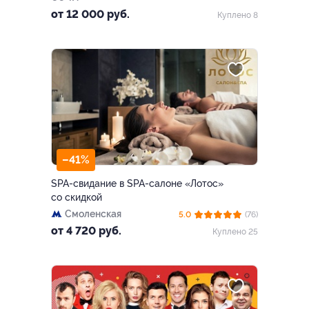
от 12 000 руб.
Куплено 8
–41%
SPA-свидание в SPA-салоне «Лотос»
со скидкой
Смоленская
5.0
(76)
от 4 720 руб.
Куплено 25