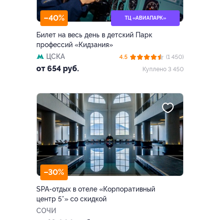
–40%
ТЦ «АВИАПАРК»
Билет на весь день в детский Парк
профессий «Кидзания»
ЦСКА
4.5
(1 450)
от 654 руб.
Куплено 3 450
–30%
SPA-отдых в отеле «Корпоративный
центр 5*» со скидкой
СОЧИ