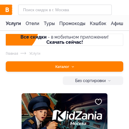
Услуги
Отели
Туры
Промокоды
Кэшбэк
Афиша 
Все скидки
- в мобильном приложении!
Скачать сейчас!
Главная
Услуги
Каталог
Без сортировки