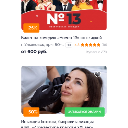
–25%
Билет на комедию «Номер 13» со скидкой
г. Ульяновск, пр-т 50-
4.8
(18)
+13
летия ВЛКСМ, д. 15
от 600 руб.
Куплено 279
(центр креативных
компетенций
«Патриот»)
–50%
ЗАПИСАТЬСЯ ОНЛАЙН
Инъекции ботокса, биоревитализация
в МЦ «Архитектура красоты XXI век»