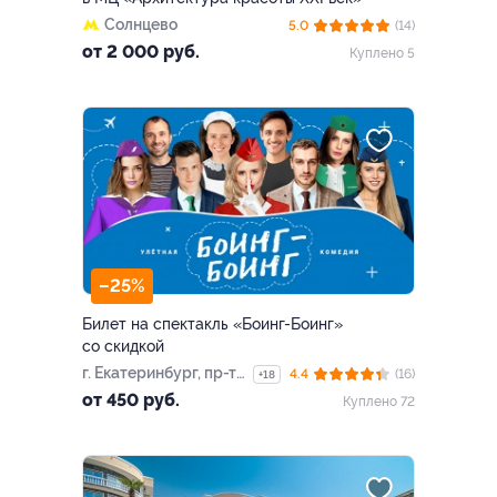
Солнцево
5.0
(14)
от 2 000 руб.
Куплено 5
–25%
Билет на спектакль «Боинг-Боинг»
со скидкой
г. Екатеринбург, пр-т
4.4
(16)
+18
Ленина, д. 1 (Дворец
от 450 руб.
Куплено 72
молодежи)