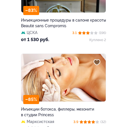
–83%
Инъекционные процедуры в салоне красоты
Beauté sans Compromis
ЦСКА
3.1
(196)
от 1 530 руб.
Куплено 2
–85%
Инъекции ботокса, филлеры, мезонити
в студии Princess
Марксистская
3.9
(32)