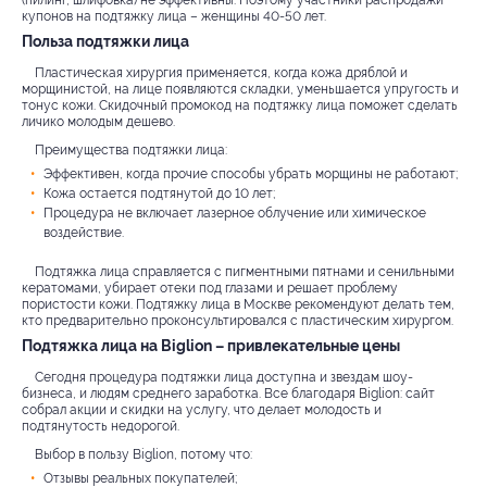
(пилинг, шлифовка) не эффективны. Поэтому участники распродажи
купонов на подтяжку лица – женщины 40-50 лет.
Польза подтяжки лица
Пластическая хирургия применяется, когда кожа дряблой и
морщинистой, на лице появляются складки, уменьшается упругость и
тонус кожи. Скидочный промокод на подтяжку лица поможет сделать
личико молодым дешево.
Преимущества подтяжки лица:
Эффективен, когда прочие способы убрать морщины не работают;
Кожа остается подтянутой до 10 лет;
Процедура не включает лазерное облучение или химическое
воздействие.
Подтяжка лица справляется с пигментными пятнами и сенильными
кератомами, убирает отеки под глазами и решает проблему
пористости кожи. Подтяжку лица в Москве рекомендуют делать тем,
кто предварительно проконсультировался с пластическим хирургом.
Подтяжка лица на Biglion – привлекательные цены
Сегодня процедура подтяжки лица доступна и звездам шоу-
бизнеса, и людям среднего заработка. Все благодаря Biglion: сайт
собрал акции и скидки на услугу, что делает молодость и
подтянутость недорогой.
Выбор в пользу Biglion, потому что:
Отзывы реальных покупателей;