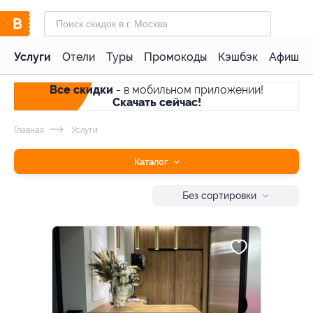
Услуги
Отели
Туры
Промокоды
Кэшбэк
Афиша 
Все скидки
- в мобильном приложении!
Скачать сейчас!
Главная
Услуги
Каталог
Без сортировки