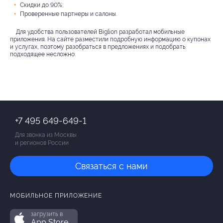
Скидки до 90%;
Проверенные партнеры и салоны.
Для удобства пользователей Biglion разработал мобильные
приложения. На сайте разместили подробную информацию о купонах
и услугах, поэтому разобраться в предложениях и подобрать
подходящее несложно.
+7 495 649-649-1
Для звонка из Москвы
и регионов России
Связаться с нами
МОБИЛЬНОЕ ПРИЛОЖЕНИЕ
загрузить в
App Store