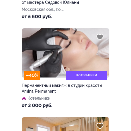
от мастера Седовой Юлианы
Московская обл., г.о.
Пушкинский, г. Ивантеевка,
от 5 600 руб.
ул. Хлебозаводская, д. 30
–40%
КОТЕЛЬНИКИ
Перманентный макияж в студии красоты
Amina Permanent
Котельники
от 3 000 руб.