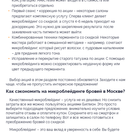
консультацию. Анестезия может входить в стоимость или
приобретаться отдельно.
Первый сеанс + коррекция по акции – некоторые салоны
предлагают комплексную услугу. Сперва клиент делает
микроблейдинг со скидкой, а спустя 4-6 недель приходит на
докоррекцию. Это нужно для закрепления результата: после
заживления часть пигмента может выйти.
Комбинированные техники перманента со скидкой. Некоторые
мастера работают в смешанной методике – например, сочетают
микроблейдинг, который рисует волоски, с пудровым напылением
– для придания легкого тона.
Исправление и перекрытие старого татуажа по акции. С помощью
микроблейдинга можно скорректировать неудачную форму или
цвет предыдущего перманента.
Выбор акций в этом разделе постоянно обновляется. Заходите к нам
чаще, чтобы не пропустить интересное предложение!
Как сэкономить на микроблейдинге бровей в Москве?
Качественный микроблейдинг – услуга не из дешевых. Но снизить
затраты все же можно: пользуйтесь акциями Биглион. Это просто:
выберите подходящее предложение, внимательно изучите условия,
почитайте отзывы и оплатите купон. Сохраните его на смартфон и
запишитесь в салон по телефону. Вот и все: можно готовиться к
преображению бровей со скидкой.
Микроблейдинг – это ваш вклад в уверенность в себе. Вы будете