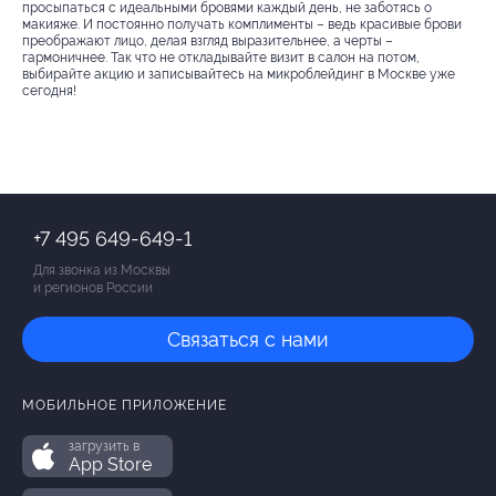
просыпаться с идеальными бровями каждый день, не заботясь о
макияже. И постоянно получать комплименты – ведь красивые брови
преображают лицо, делая взгляд выразительнее, а черты –
гармоничнее. Так что не откладывайте визит в салон на потом,
выбирайте акцию и записывайтесь на микроблейдинг в Москве уже
сегодня!
+7 495 649-649-1
Для звонка из Москвы
и регионов России
Связаться с нами
МОБИЛЬНОЕ ПРИЛОЖЕНИЕ
загрузить в
App Store