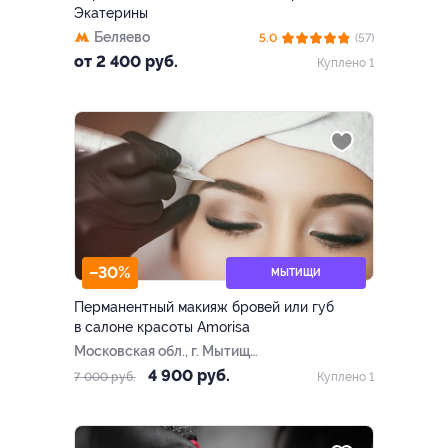
Экатерины
Беляево
5.0
(57)
от 2 400 руб.
Куплено 1
–30%
МЫТИЩИ
Перманентный макияж бровей или губ
в салоне красоты Amorisa
Московская обл., г. Мытищи,
ул. Академика Каргина, д.
4 900 руб.
7 000 руб.
Куплено 1
38, к. 5