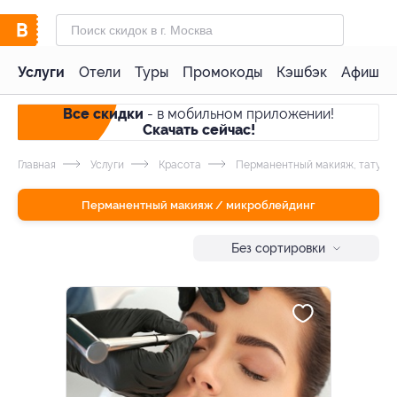
Услуги
Отели
Туры
Промокоды
Кэшбэк
Афиша 
Все скидки
- в мобильном приложении!
Скачать сейчас!
Главная
Услуги
Красота
Перманентный макияж, тату и 
Перманентный макияж / микроблейдинг
Без сортировки