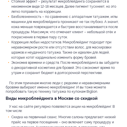
Стойкий эффект – результат микроблейдинга сохраняется в
неизменном виде 12-18 месяцев. Далее пигмент тускнеет, но это
легко поправить на коррекции.
Безболезненность – по сравнению с аппаратным татуажем, иглы
машинки для микроблейдинга проникают не так глубоко. А значит,
кожа меньше повреждается и быстрее восстанавливается после
процедуры. Максимум, что отмечает клиент – небольшой отёк и
покраснение в первые пару суток.
Коррекция любых недостатков. Микроблейдинг подходит при
неравномерном росте или отсутствии волос, для маскировки
шрамов и неудачного татуажа. Также он идеален для людей,
которые хотят кардинально изменить форму бровей.
Экономия времени и средств. После микроблейдинга вы забудете
о декоративной косметике для бровей. Это сэкономит время по
утрам и сохранит бюджет в долгосрочной перспективе.
По этим причинам многие люди с редкими и неравномерными
бровями выбирают именно микроблейдинг. И вы тоже можете
попробовать такую технику татуажа по купонам Biglion.
Виды микроблейдинга в Москве со скидкой
У нас на сайте регулярно появляются акции на микроблейдинг. В
том числе:
Скидка на первичный сеанс. Многие салоны предлагают низкий
прайс на первое посещение – оно включает саму процедуру и