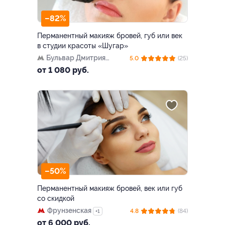
–82%
Перманентный макияж бровей, губ или век
в студии красоты «Шугар»
Бульвар Дмитрия
5.0
(25)
Донского
от 1 080 руб.
–50%
Перманентный макияж бровей, век или губ
со скидкой
Фрунзенская
4.8
(84)
+1
от 6 000 руб.