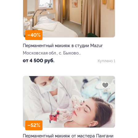
–40%
Перманентный макияж в студии Mazur
Московская обл., с. Быково,
Колхозная ул., стр. 33а
от 4 500 руб.
Куплено 1
–52%
Перманентный макияж от мастера Пангани