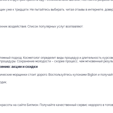
ин уже к тридцати. Не пытайтесь выбирать, читая отзывы в интернете, дове
хник воздействия. Список популярных услуг возглавляют:
емный подход. Косметолог определит виды процедур и длительность курсов
 процедуры. Сохранение молодости – скорее процесс, чем мгновенный резуль
ению: акции и скидки
мические морщинки стоит дорого. Воспользуйтесь купонами Biglion и получа
одик;
 красоты на сайте Биглион. Получайте качественный сервис недорого в топо