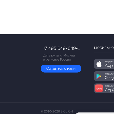
+7 495 649-649-1
МОБИЛЬНО
Для звонка из Москвы
и регионов России
загрузи
App 
Связаться с нами
загрузи
Goog
загрузи
AppG
© 2010-2026 BIGLION