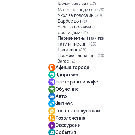
Косметология
(147)
Маникюр, педикюр
(78)
Уход за волосами
(39)
Барбершоп
(6)
Уход за бровями и
ресницами
(41)
Перманентный макияж,
тату и пирсинг
(15)
Шугаринг
(26)
Восковая эпиляция
(16)
Загар
(2)
Афиша города
Здоровье
Рестораны и кафе
Обучение
Авто
Фитнес
Товары по купонам
Развлечения
Экскурсии
События