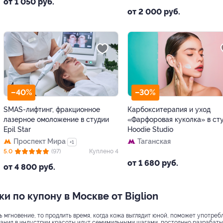
от 1 050 руб.
от 2 000 руб.
–40%
–30%
SMAS-лифтинг, фракционное
Карбокситерапия и уход
лазерное омоложение в студии
«Фарфоровая куколка» в ст
Epil Star
Hoodie Studio
Проспект Мира
Таганская
+1
5.0
(97)
Куплено 4
от 1 680 руб.
от 4 800 руб.
 по купону в Москве от Biglion
ь мгновение, то продлить время, когда кожа выглядит юной, поможет употреб
вания в индустрии красоты идут семимильными шагами, постоянно разрабаты