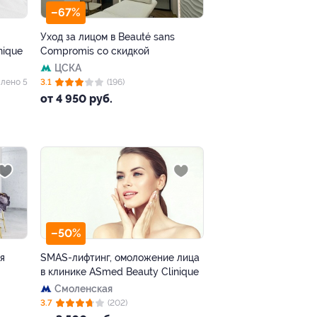
–67%
Уход за лицом в Beauté sans
nique
Compromis со скидкой
ЦСКА
лено 5
3.1
(196)
от 4 950 руб.
–50%
я
SMAS-лифтинг, омоложение лица
в клинике ASmed Beauty Clinique
Смоленская
3.7
(202)