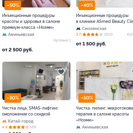
–50%
–40%
Инъекционные процедуры
Инъекционные процедуры
красоты и здоровья в салоне
в клинике ASmed Beauty Cli
премиум-класса «Ноэми»
Смоленская
Аминьевская
3.7
(202)
Куп
Куплено 1
от 1 500 руб.
от 2 500 руб.
–30%
–50%
Чистка лица, SMAS-лифтинг,
Чистка, пилинг, микротокова
омоложение со скидкой
терапия в салоне красоты
«Ноэми»
Китай-город
Аминьевская
4.3
(26)