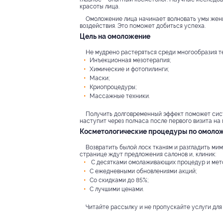
красоты лица.
Омоложение лица начинает волновать умы женщ
воздействия. Это поможет добиться успеха.
Цель на омоложение
Не мудрено растеряться среди многообразия те
Инъекционная мезотерапия;
Химические и фотопилинги;
Маски;
Криопроцедуры;
Массажные техники.
Получить долговременный эффект поможет сист
наступит через полчаса после первого визита на
Косметологические процедуры по омолож
Возвратить былой лоск тканям и разгладить ми
странице ждут предложения салонов и, клиник:
С десятками омолаживающих процедур и мет
С ежедневными обновлениями акций;
Со скидками до 85%;
С лучшими ценами.
Читайте рассылку и не пропускайте услуги для