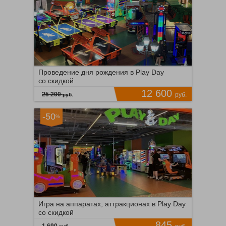
Время продаж ограничено!
1585
ПОДРОБНЕЕ
760
Проведение дня рождения в Play Day
со скидкой
12 600
25 200
руб.
руб.
-50
%
Южная
Время продаж ограничено!
91
ПОДРОБНЕЕ
140
Игра на аппаратах, аттракционах в Play Day
со скидкой
845