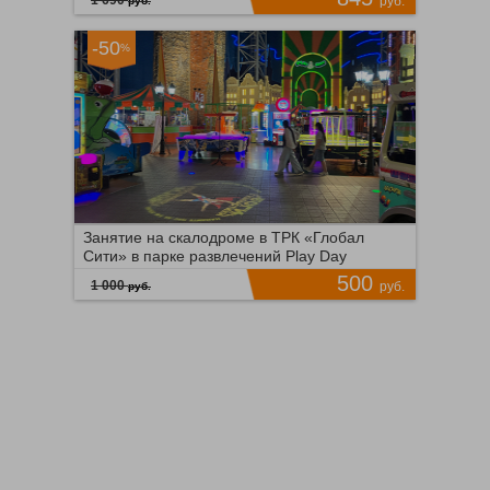
1 690
руб.
руб.
-50
%
Щёлковская
Время продаж ограничено!
271
ПОДРОБНЕЕ
155
Занятие на скалодроме в ТРК «Глобал
Сити» в парке развлечений Play Day
500
1 000
руб.
руб.
Южная
Время продаж ограничено!
3
ПОДРОБНЕЕ
25