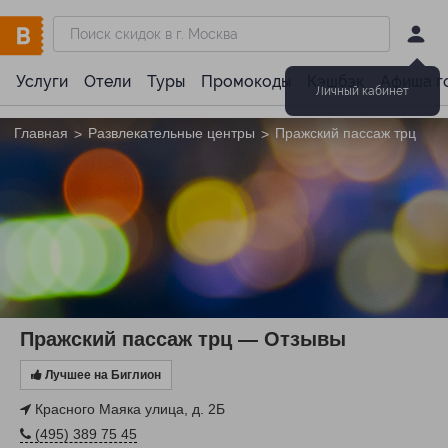
Услуги
Отели
Туры
Промокоды
Кэшбэк
Афиша г
Личный кабинет
Главная
Развлекательные центры
Пражский пассаж трц
>
>
Пражский пассаж трц — Отзывы
Лучшее на Биглион
Красного Маяка улица, д. 2Б
(495) 389 75 45