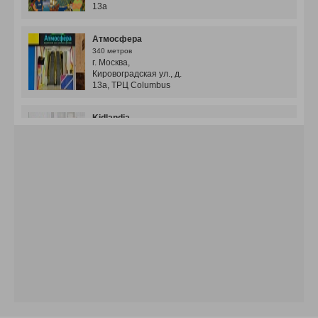
13а
Атмосфера
340 метров
г. Москва,
Кировоградская ул., д.
13а, ТРЦ Columbus
Kidlandia
340 метров
г. Москва, ул. Кирово д.
13а, ТРК Columbus, эт. 3
Kids City
340 метров
г. Москва, ул. Кирово д.
13а, эт. 3 (МФК
Columbus)
Глобал сити трк
1 километр 185 метров
Днепропетровская
улица, д. 2