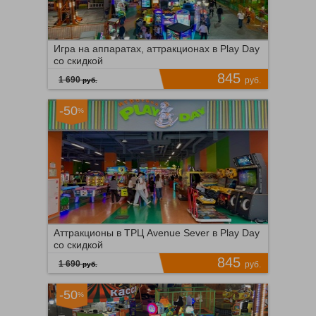
Северное Чертаново, д.
1а
Игра на аппаратах, аттракционах в Play Day
Cosmozar
со скидкой
2 километрa 870 метров
845
г. Москва, мкр-н
1 690
руб.
руб.
Северное Чертаново, д.
1а, ТРК «Авентура», эт.
-50
%
3
Южная
Время продаж ограничено!
18405
ПОДРОБНЕЕ
4268
Аттракционы в ТРЦ Avenue Sever в Play Day
со скидкой
845
1 690
руб.
руб.
-50
%
Селигерская