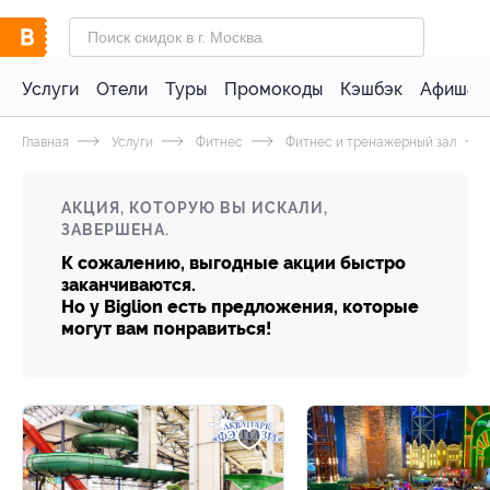
Услуги
Отели
Туры
Промокоды
Кэшбэк
Афиша 
Главная
Услуги
Фитнес
Фитнес и тренажерный зал
АКЦИЯ, КОТОРУЮ ВЫ ИСКАЛИ,
ЗАВЕРШЕНА.
К сожалению, выгодные акции быстро
заканчиваются.
Но у Biglion есть предложения, которые
могут вам понравиться!