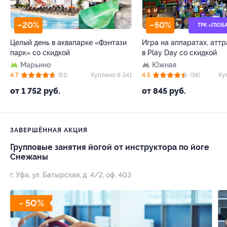
–20%
–50%
ТРК «ГЛОБ
Целый день в аквапарке «Фэнтази
Игра на аппаратах, атт
парк» со скидкой
в Play Day со скидкой
Марьино
Южная
4.7
(51)
Куплено 8 341
4.5
(38)
Ку
от 1 752 руб.
от 845 руб.
ЗАВЕРШЁННАЯ АКЦИЯ
Групповые занятия йогой от инструктора по йоге
Снежаны
г. Уфа, ул. Батырская, д. 4/2, оф. 403
- 50%