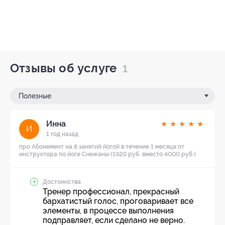
Отзывы об услуге
1
Полезные
Инна
★
★
★
★
★
И
1 год назад
про Абонемент на 8 занятий йогой в течение 1 месяца от
инструктора по йоге Снежаны (1920 руб. вместо 4000 руб.)
Достоинства
Тренер профессионал, прекрасный
бархатистый голос, проговаривает все
элементы, в процессе выполнения
подправляет, если сделано не верно.