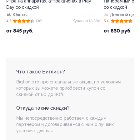
Игра на аппаратах, аттракционах в Play
Панорамный рест
Day со скидкой
со скидкой
Южная
Деловой цент
17
4.5
(38)
Куплено 18 386
5.0
(8)
от 845 руб.
от 630 руб.
Что такое Биглион?
Biglion это про специальные акции, по условиям
которых вы можете приобрести купон со
скидкой от 50 до 90%
Откуда такие скидки?
Мы непосредственно работаем с каждым
партнером и договариваемся с ним о лучших
условиях для вас