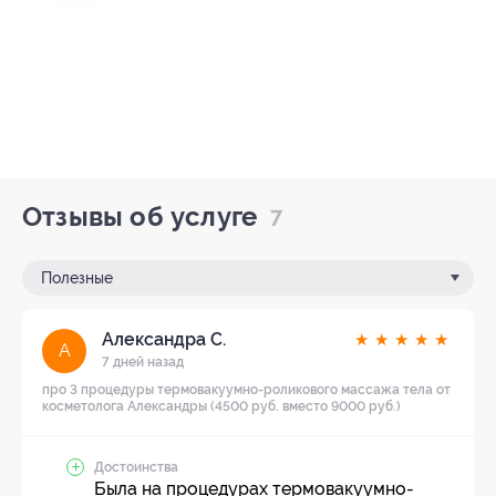
Отзывы об услуге
7
Полезные
Александра С.
★
★
★
★
★
А
7 дней назад
про 3 процедуры термовакуумно-роликового массажа тела от
косметолога Александры (4500 руб. вместо 9000 руб.)
Достоинства
Была на процедурах термовакуумно-