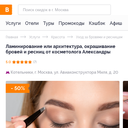
Услуги
Отели
Туры
Промокоды
Кэшбэк
Афиша 
Главная
Услуги
Красота
Уход за бровями и ресницами
Ламинирование или архитектура, окрашивание
бровей и ресниц от косметолога Александры
5.0
(7)
Котельники,
г. Москва, ул. Авиаконструктора Миля, д. 20
- 50%