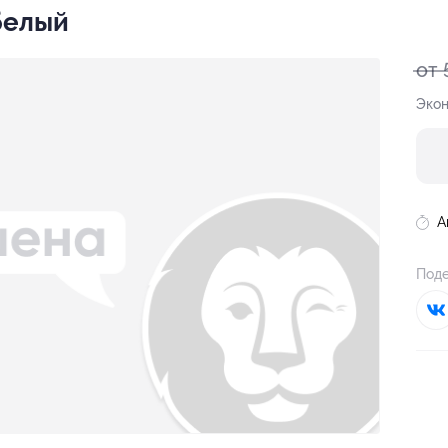
белый
от 
Экон
А
Поде