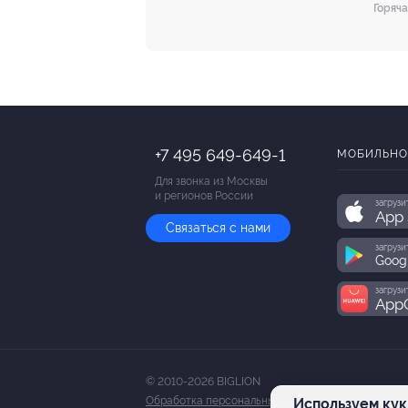
Горяча
+7 495 649-649-1
МОБИЛЬНО
Для звонка из Москвы
и регионов России
загрузи
App 
Связаться с нами
загрузи
Goog
загрузи
AppG
© 2010-2026 BIGLION
Обработка персональных данных
Используем кук