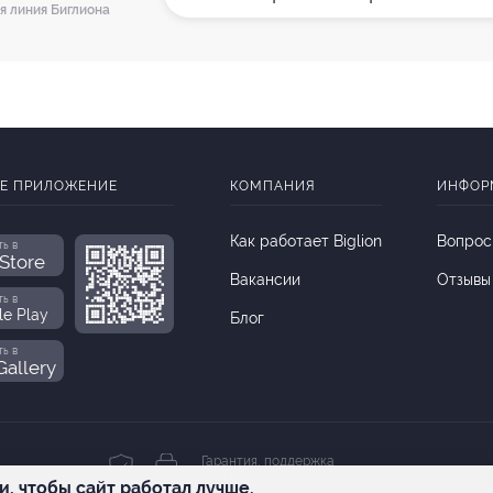
я линия Биглиона
Е ПРИЛОЖЕНИЕ
КОМПАНИЯ
ИНФОР
Как работает Biglion
Вопрос
ть в
Store
Вакансии
Отзывы
ть в
le Play
Блог
ть в
allery
Гарантия, поддержка
24 часа и возврат средств
и, чтобы сайт работал лучше.