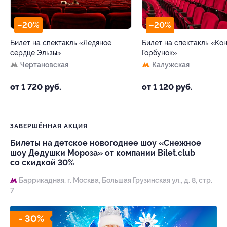
–20%
–20%
Билет на спектакль «Ледяное
Билет на спектакль «Ко
сердце Эльзы»
Горбунок»
Чертановская
Калужская
от 1 720 руб.
от 1 120 руб.
ЗАВЕРШЁННАЯ АКЦИЯ
Билеты на детское новогоднее шоу «Снежное
шоу Дедушки Мороза» от компании Bilet.club
со скидкой 30%
Баррикадная,
г. Москва, Большая Грузинская ул., д. 8, стр.
7
- 30%