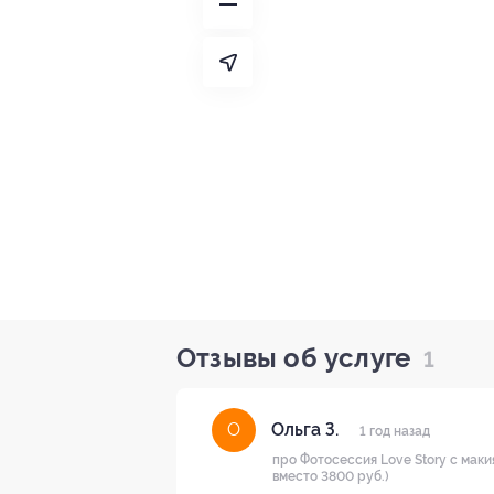
Отзывы об услуге
1
Ольга З.
О
1 год назад
про Фотосессия Love Story с маки
вместо 3800 руб.)