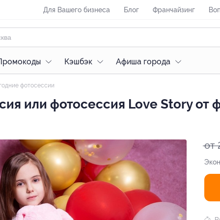
Для Вашего бизнеса
Блог
Франчайзинг
Воп
Промокоды
Кэшбэк
Афиша города
годние фотосессии
ия или фотосессия Love Story от ф
от 
Экон