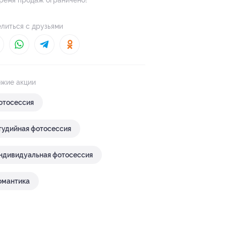
ремя продаж ограничено!
литься с друзьями
жие акции
отосессия
тудийная фотосессия
ндивидуальная фотосессия
омантика