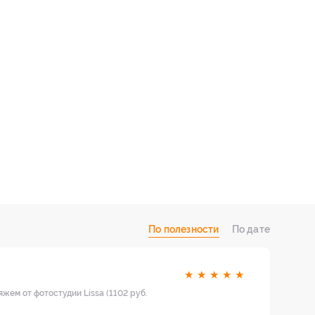
По полезности
По дате
★
★
★
★
★
яжем от фотостудии Lissa (1102 руб.