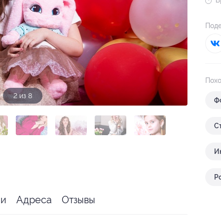
В
Поде
Похо
3 из 8
Ф
С
И
Р
ии
Адреса
Отзывы