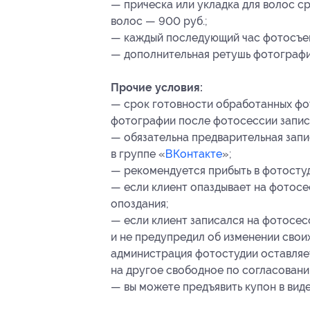
— прическа или укладка для волос ср
волос — 900 руб.;
— каждый последующий час фотосъем
— дополнительная ретушь фотографи
Прочие условия:
— срок готовности обработанных фот
фотографии после фотосессии записы
— обязательна предварительная запис
в группе «
ВКонтакте
»;
— рекомендуется прибыть в фотостуд
— если клиент опаздывает на фотосе
опоздания;
— если клиент записался на фотосесс
и не предупредил об изменении своих
администрация фотостудии оставляет
на другое свободное по согласовани
— вы можете предъявить купон в вид