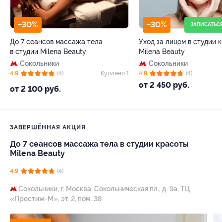
–30%
–30%
ЗАПИСАТЬС
До 7 сеансов массажа тела
Уход за лицом в студии 
в студии Milena Beauty
Milena Beauty
Сокольники
Сокольники
4.9
(4)
Куплено 1
4.9
(4)
от 2 450 руб.
от 2 100 руб.
ЗАВЕРШЁННАЯ АКЦИЯ
До 7 сеансов массажа тела в студии красоты
Milena Beauty
4.9
(4)
Сокольники,
г. Москва, Сокольническая пл., д. 9а, ТЦ
«Престиж-М», эт. 2, пом. 38