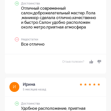
Достоинства
Отличный современный
салон,доброжелательный мастер Лола
,маникюр сделала отлично,качественно
и быстро.Салон удобно расположен
около метро,приятная атмосфера
Недостатки
Все отлично
Отзыв полезен?
Ирина
★
★
★
★
★
И
5 месяцев назад
Достоинства
Удобное расположение, приятная