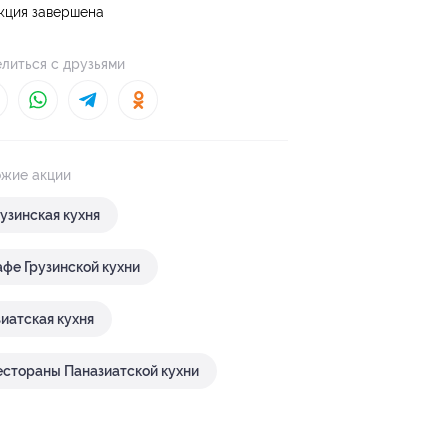
кция завершена
литься с друзьями
жие акции
рузинская кухня
афе Грузинской кухни
зиатская кухня
естораны Паназиатской кухни