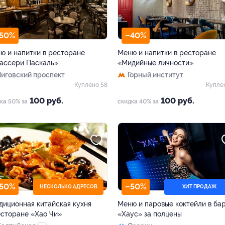
50%
–40%
ю и напитки в ресторане
Меню и напитки в ресторане
ассери Паскаль»
«Мидийные личности»
Лиговский проспект
Горный институт
Куплено 58
Купле
100 руб.
100 руб.
ка 50% за
скидка 40% за
50%
–50%
НЕСКОЛЬКО АДРЕСОВ
ХИТ ПРОДАЖ
диционная китайская кухня
Меню и паровые коктейли в ба
есторане «Хао Чи»
«Хаус» за полцены