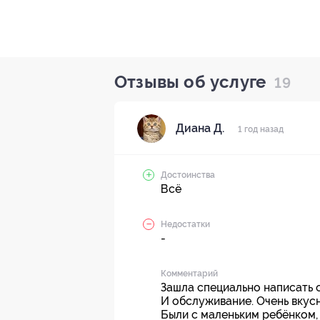
Отзывы об услуге
19
Диана Д.
1 год назад
Достоинства
Всё
Недостатки
-
Комментарий
Зашла специально написать о
И обслуживание. Очень вкус
Были с маленьким ребёнком,