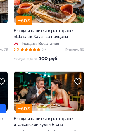
–50%
Блюда и напитки в ресторане
«Шашлык Хауз» за полцены
Площадь Восстания
но 79
5.0
(4)
Куплено 95
100 руб.
скидка 50% за
–50%
ре
Блюда и напитки в ресторане
итальянской кухни Bruno