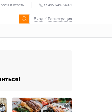
росы и ответы
+7 495 649-649-1
Вход
/
Регистрация
виться!