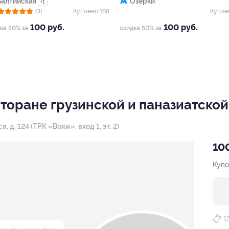
Балтийская
Озерки
+1
(3)
Куплено 188
Купле
100 руб.
100 руб.
ка 50% за
скидка 50% за
сторане грузинской и паназиатской
, д. 124 (ТРК «Вояж», вход 1, эт. 2)
100
Купо
1