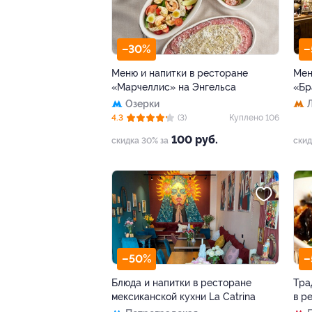
–30%
–
Меню и напитки в ресторане
Мен
«Марчеллис» на Энгельса
«Бр
Озерки
4.3
(3)
Куплено 106
100 руб.
скидка 30% за
скид
–50%
–
Блюда и напитки в ресторане
Тра
мексиканской кухни La Catrina
в р