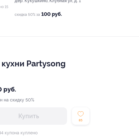
дер. Кукушкино, Клубная ул, д. 1
но 15
100 руб.
скидка 50% за
 кухни Partysong
 руб.
н на скидку 50%
Купить
85
34 купона куплено