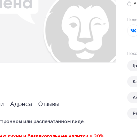
А
Поде
Похо
Г
К
А
ии
Адреса
Отзывы
Р
ктронном или распечатанном виде.
ню кухни и безалкогольные напитки и 30%