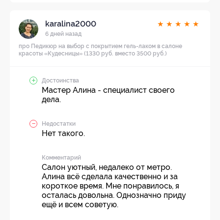
karalina2000
★
★
★
★
★
6 дней назад
про Педикюр на выбор с покрытием гель-лаком в салоне
красоты «Кудесницы» (1330 руб. вместо 3500 руб.)
Достоинства
Мастер Алина - специалист своего
дела.
Недостатки
Нет такого.
Комментарий
Салон уютный, недалеко от метро.
Алина всё сделала качественно и за
короткое время. Мне понравилось, я
осталась довольна. Однозначно приду
ещё и всем советую.