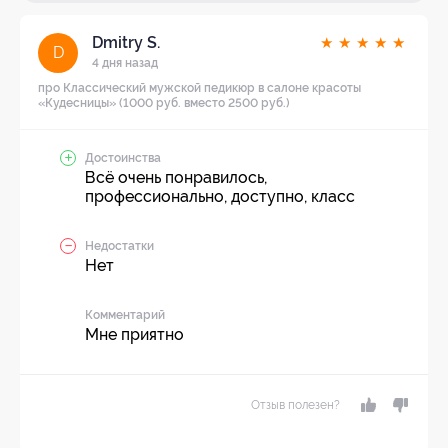
Dmitry S.
★
★
★
★
★
D
4 дня назад
про Классический мужской педикюр в салоне красоты
«Кудесницы» (1000 руб. вместо 2500 руб.)
Достоинства
Всё очень понравилось,
профессионально, доступно, класс
Недостатки
Нет
Комментарий
Мне приятно
Отзыв полезен?