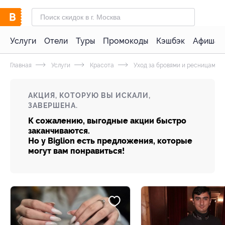
Услуги
Отели
Туры
Промокоды
Кэшбэк
Афиша 
Главная
Услуги
Красота
Уход за бровями и ресницами
АКЦИЯ, КОТОРУЮ ВЫ ИСКАЛИ,
ЗАВЕРШЕНА.
К сожалению, выгодные акции быстро
заканчиваются.
Но у Biglion есть предложения, которые
могут вам понравиться!