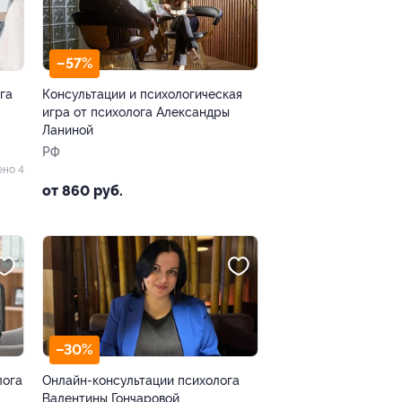
–57%
га
Консультации и психологическая
игра от психолога Александры
Ланиной
РФ
ено 4
от 860 руб.
–30%
лога
Онлайн-консультации психолога
Валентины Гончаровой