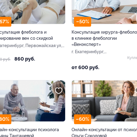
57%
–50%
сультация флеболога и
Консультация хирурга-флеболо
нирование вен со скидкой
в клинике флебологии
«Венэксперт»
Екатеринбург, Первомайская ул,
2
г. Екатеринбург,
Фурманова ул, д. 63
Купл
860 руб.
0 руб.
от 600 руб.
80%
–60%
айн-консультации психолога
Онлайн-консультации от психо
ьяны Танташевой
Ольги Соколовой