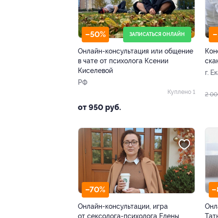
–50%
–
ЗАПИСАТЬСЯ ОНЛАЙН
Онлайн-консультация или общение
Кон
в чате от психолога Ксении
ска
Киселевой
г. 
РФ
д. 6
Куплено 1
2 00
от 950 руб.
–70%
–
Онлайн-консультации, игра
Онл
от сексолога-психолога Елены
Тат