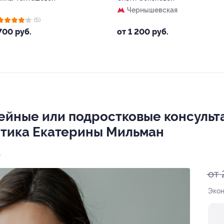
Чернышевская
(5)
700 руб.
от 1 200 руб.
ейные или подростковые консульт
итика Екатерины Мильман
1
от 
Экон