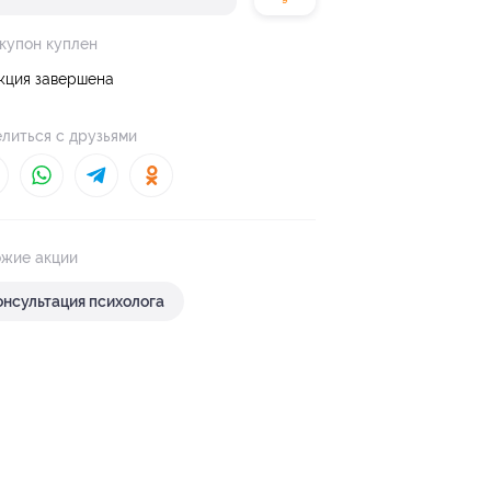
 купон куплен
кция завершена
литься с друзьями
жие акции
онсультация психолога