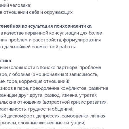
ний человека;
 в отношении себя и окружающих.
семейная консультация психоаналитика
в качестве первичной консультации для более
ичин проблем и расстройств, формулирования
ра дальнейшей совместной работы.
тика:
ны (сложности в поиске партнера, проблема
аре, любовная (эмоциональная) зависимость,
е, горе, коррекция отношений);
исов в паре, преодоление конфликтов, развитие
аницам друг друга, развод, измена, утрата);
льские отношения (возрастной кризис развития,
рактивность, трудности общения);
ый дискомфорт, депрессия, самооценка, личная
кризисы, сложные жизненные ситуации;