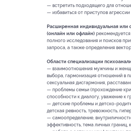
— встретить подходящего для отноше
— избавиться от приступов агрессии
Расширенная индивидуальная или 
(онлайн или офлайн)
рекомендуется 
полного исследования и поисков пр
запроса, а также определения векто
Области специализации психоанали
— взаимоотношения мужчины и женщи
выбора, гармонизация отношений в п
сексуальная дисгармония, расставани
— проблемы семьи (прохождение криз
способности к диалогу, уважение к гр
— детские проблемы и детско-родите
детская ревность, тревожность, гипе
— самоопределение, внутриличностн
эффективность, тема личных границ, 