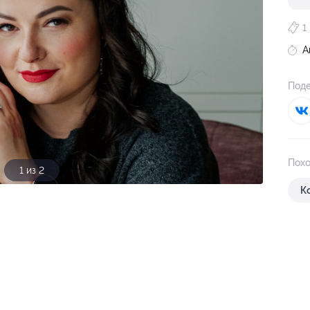
1
А
Поде
Похо
1 из 2
К