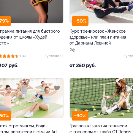
79%
–50%
грамма питания для быстрого
Курс тренировок «Женское
удения от школы «Худей
здоровье» или план питания
сто»
от Дарианы Левиной
РФ
(14)
Куплено 15
Купл
207 руб.
от 250 руб.
50%
–30%
ятия стретчингом, боди-
Групповые занятия теннисом
етом, пилатесом в студии Art
с тренером от клуба GT Tennis