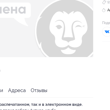
9
А
Поде
я
ии
Адреса
Отзывы
распечатанном, так и в электронном виде.