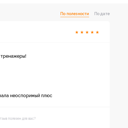
По полезности
По дате
★
★
★
★
★
е тренажеры!
зала неоспоримый плюс
тзыв полезен для вас?