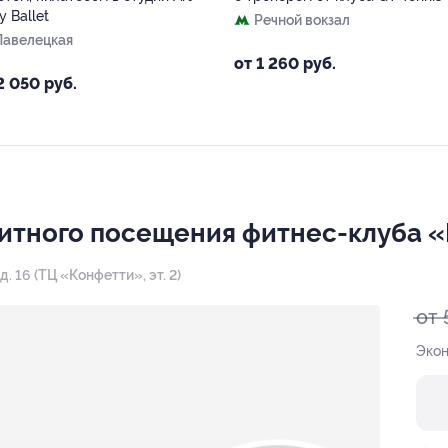
y Ballet
Речной вокзал
Павелецкая
от 1 260 руб.
2 050 руб.
митного посещения фитнес-клуба 
 д. 16 (ТЦ «Конфетти», эт. 2)
от 
Экон