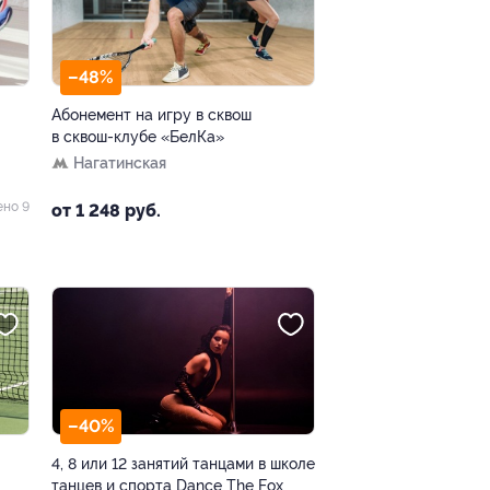
–48%
Абонемент на игру в сквош
в сквош-клубе «БелКа»
Нагатинская
ено 9
от 1 248 руб.
–40%
4, 8 или 12 занятий танцами в школе
танцев и спорта Dance The Fox