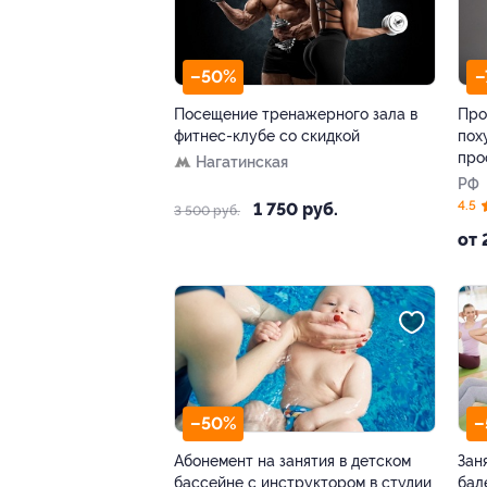
–50%
–
Посещение тренажерного зала в
Про
фитнес-клубе со скидкой
пох
про
Нагатинская
РФ
4.5
1 750 руб.
3 500 руб.
от 
–50%
–
Абонемент на занятия в детском
Зан
бассейне с инструктором в студии
бал