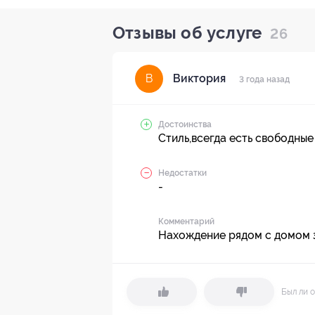
Отзывы об услуге
26
Виктория
В
3 года назад
Достоинства
Стиль,всегда есть свободны
Недостатки
-
Комментарий
Нахождение рядом с домом 
Был ли о