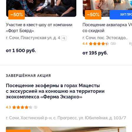
–50%
–50%
ХИТ П
Участие в квест-шоу от компании
Посещение аквапарка 
«Форт Боярд»
со скидкой
г. Сочи, Пластунская ул, д. 4
г. Сочи, пос. Эстосадок,
+1
Горная Карусель ул, д.
4.4
(16)
К
3
от 1 500 руб.
от 195 руб.
ЗАВЕРШЁННАЯ АКЦИЯ
Посещение экофермы в горах Мацесты
с экскурсией на конюшню на территории
экокомплекса «Ферма Экзархо»
4.3
(1)
г. Сочи, Хостинский р-н, с. Прогресс, ул. Юбилейная, д. 103/7