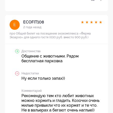
ECOFIT108
★
★
★
★
★
E
2 года назад
про Общий билет на посещение экокомплекса «Ферма
Экзархо» для одного гостя (630 руб. вместо 900 руб.)
Достоинства
Общение с животными. Рядом
бесплатная парковка
Недостатки
Ну если только запах))
Комментарий
Рекомендую тем кто любит животных
можно кормить и гладить. Козочки очень
милые привыкли что их кормят и те что.
Не в вальерах а бегают очень наглые))