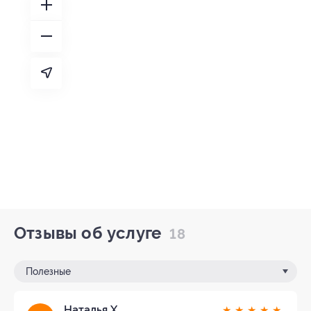
Отзывы об услуге
18
Полезные
Наталья Х.
★
★
★
★
★