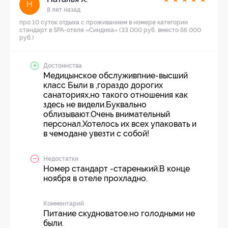
Н
8 лет назад
про 10 суток отдыха с проживанием в номере категории
стандарт в SPA-отеле «Синдика» (33 000 руб. вместо 66 000
руб.)
Достоинства
Медицынское обслуживпние-высший
класс Были в ,гораздо дорогих
санаториях,но такого отношения как
здесь не видели.Буквально
облизывают.Очень внимательный
персонал.Хотелось их всех упаковать и
в чемодане увезти с собой!
Недостатки
Номер стандарт -старенький.В конце
ноября в отеле прохладно.
Комментарий
Питание скудноватое.но голодными не
были.