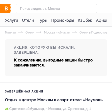
Услуги
Отели
Туры
Промокоды
Кэшбэк
Афиша 
Главная
Отели
Москва и область
Отели в Подмосковье 
АКЦИЯ, КОТОРУЮ ВЫ ИСКАЛИ,
ЗАВЕРШЕНА.
К сожалению, выгодные акции быстро
заканчиваются.
ЗАВЕРШЁННАЯ АКЦИЯ
Отдых в центре Москвы в апарт-отеле «Наумов»
Сретенский бульвар,
г. Москва, ул. Сретенка, д. 1