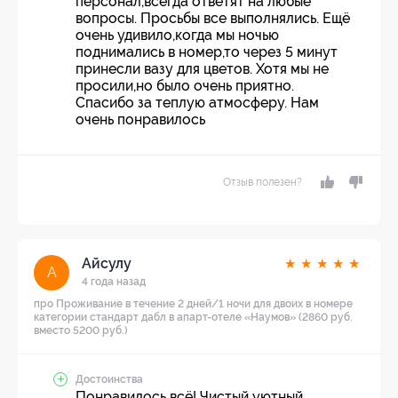
персонал,всегда ответят на любые
вопросы. Просьбы все выполнялись. Ещё
очень удивило,когда мы ночью
поднимались в номер,то через 5 минут
принесли вазу для цветов. Хотя мы не
просили,но было очень приятно.
Спасибо за теплую атмосферу. Нам
очень понравилось
Отзыв полезен?
Айсулу
★
★
★
★
★
А
4 года назад
про Проживание в течение 2 дней/1 ночи для двоих в номере
категории стандарт дабл в апарт-отеле «Наумов» (2860 руб.
вместо 5200 руб.)
Достоинства
Понравилось всё! Чистый уютный