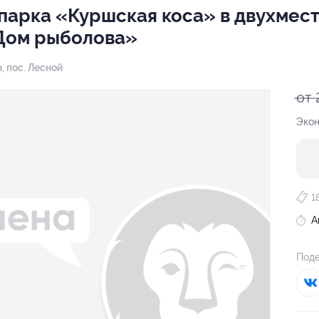
парка «Куршская коса» в двухмес
«Дом рыболова»
, пос. Лесной
от 
Экон
1
А
Поде