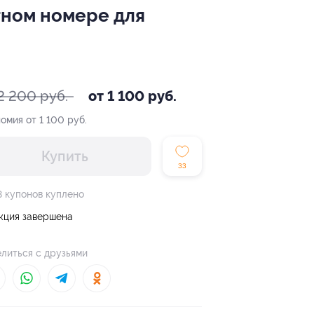
тном номере для
2 200 руб.
от 1 100 руб.
омия от 1 100 руб.
Купить
33
8 купонов куплено
кция завершена
литься с друзьями