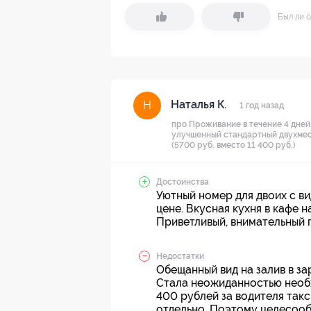
Был ли о
Наталья К.
Н
1 год назад
про Проживание в течение 4 дней/
улучшенный стандартный двухмес
(5700 руб. вместо 11 400 руб.)
Достоинства
Уютный номер для двоих с в
цене. Вкусная кухня в кафе н
Приветливый, внимательный 
Недостатки
Обещанный вид на залив в за
Стала неожиданностью необ
400 рублей за водителя такс
отдельно. Поэтому целесоо