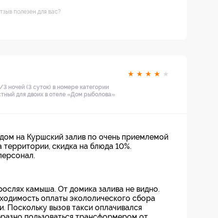
тзыв полезен для вас?
★
★
★
★
★
3 ночей (3 суток) в номере категории
тный для двоих в отеле «Дом рыболова»
идом на Куршский залив по очень приемлемой
а территории, скидка на блюда 10%.
персонал.
рослях камыша. От домика залива не видно.
ходимость оплаты экололического сбора
и. Поскольку вызов такси оплачивался
бразно пользоваться трансформером от