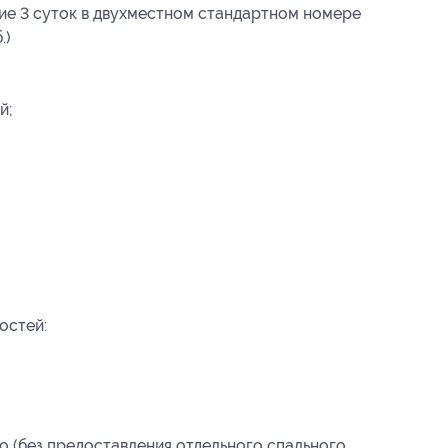
ие 3 суток в двухместном стандартном номере
.)
й;
остей:
о (без предоставления отдельного спального