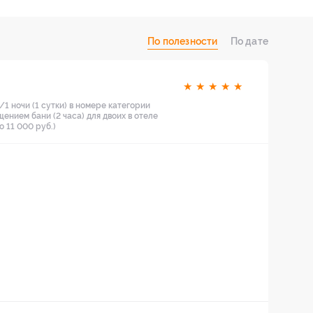
По полезности
По дате
★
★
★
★
★
1 ночи (1 сутки) в номере категории
нием бани (2 часа) для двоих в отеле
 11 000 руб.)