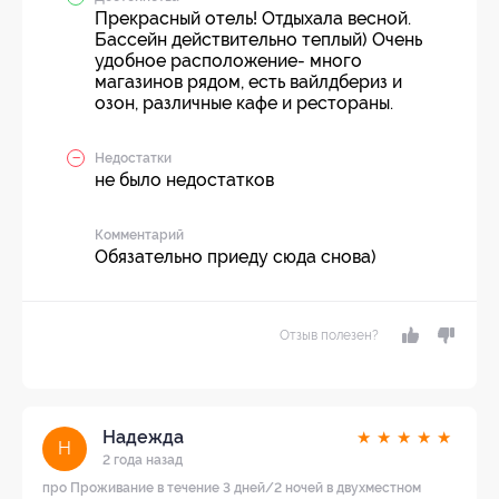
Прекрасный отель! Отдыхала весной.
Бассейн действительно теплый) Очень
удобное расположение- много
магазинов рядом, есть вайлдбериз и
озон, различные кафе и рестораны.
Недостатки
не было недостатков
Комментарий
Обязательно приеду сюда снова)
Отзыв полезен?
Надежда
★
★
★
★
★
Н
2 года назад
про Проживание в течение 3 дней/2 ночей в двухместном