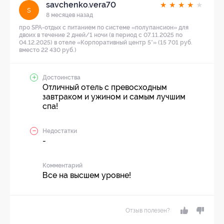
savchenko.vera70
★
★
★
★
★
s
8 месяцев назад
про SPA-отдых с питанием по системе «полупансион» для
двоих в течение 2 дней/1 ночи (в период с 07.11.2025 по
04.12.2025) в отеле «Корпоративный центр 5*» (15 701 руб.
вместо 22 430 руб.)
Достоинства
Отличный отель с превосходным
завтраком и ужином и самым лучшим
спа!
Недостатки
-
Комментарий
Все на высшем уровне!
Отзыв полезен?