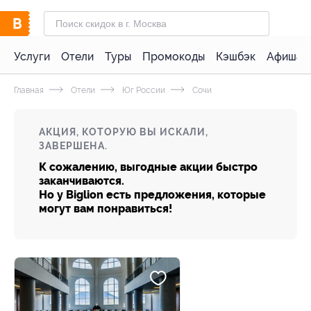
Услуги
Отели
Туры
Промокоды
Кэшбэк
Афиша 
Главная
Отели
Юг России
Сочи
АКЦИЯ, КОТОРУЮ ВЫ ИСКАЛИ,
ЗАВЕРШЕНА.
К сожалению, выгодные акции быстро
заканчиваются.
Но у Biglion есть предложения, которые
могут вам понравиться!