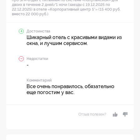
про SPA-отдых с питанием по системе «полупансион» для
двоих в течение 2 дней/1 ночи (заезды с 19.12.2025 по
22.12.2025) в отеле «Корпоративный центр 5*» (15 400 руб.
вместо 22 000 руб.)
Достоинства
Шикарный отель с красивыми видами из
окна, и лучшим сервисом.
Недостатки
-
Комментарий
Все очень понравилось, обязательно
еще погостим у вас.
Отзыв полезен?