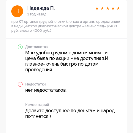
Надежда П.
★
★
★
★
★
Н
1 год назад
про КТ органов грудной клетки (легкие и органы средостения)
в медицинском диагностическом центре «АльянсМед» (2400
руб. вместо 4000 руб.)
Достоинства
Мне удобно,рядом с домом моим... и
цена была по акции мне доступная.И
главное- очень быстро по датам
проведения.
Недостатки
нет недостатаков.
Комментарий
Делайте доступнее по деньгам и народ
потянется;)