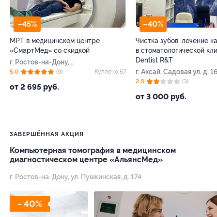
–45%
–40%
МРТ в медицинском центре
Чистка зубов, лечение к
«СмартМед» со скидкой
в стоматологической кл
Dentist R&T
г. Ростов-на-Дону,
Космонавтов пр-т, д. 25а
г. Аксай, Садовая ул, д. 1
5.0
(9)
Куплено 57
2.0
(3)
от 2 695 руб.
от 3 000 руб.
ЗАВЕРШЁННАЯ АКЦИЯ
Компьютерная томография в медицинском
диагностическом центре «АльянсМед»
г. Ростов-на-Дону, ул. Пушкинская, д. 174
- 40%